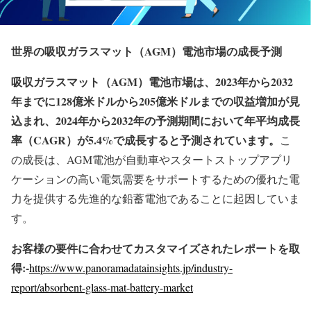
世界の吸収ガラスマット（
AGM
）電池市場の成長予
測
吸収ガラスマット（
AGM
）電池市場は、
2023
年から
2032
年までに
128
億米ドルから
205
億米ドルまでの収益増加が見
込まれ、
2024
年から
2032
年の予測期間において年平均成長
率（
CAGR
）が
5.4%
で成長すると予測されています。
こ
の成長は、AGM電池が自動車やスタートストップアプリ
ケーションの高い電気需要をサポートするための優れた電
力を提供する先進的な鉛蓄電池であることに起因していま
す。
お客様の要件に合わせてカスタマイズされたレポートを取
得
:-
https://www.panoramadatainsights.jp/industry-
report/absorbent-glass-mat-battery-market