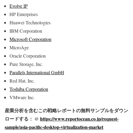
Evolve IP
HP Enterprises
Huawei Technologies
IBM Corporation
Microsoft Corporation
MicroAge
Oracle Corporation
Pure Storage, Inc.
Parallels International GmbH
Red Hat, Inc.
Toshiba Corporation
VMware Inc.
産業分析を含むこの戦略レポートの無料サンプルをダウン
ロードする： @
https://www.reportocean.co.jp/request-
sample/asia-pacific-desktop-virtualization-market