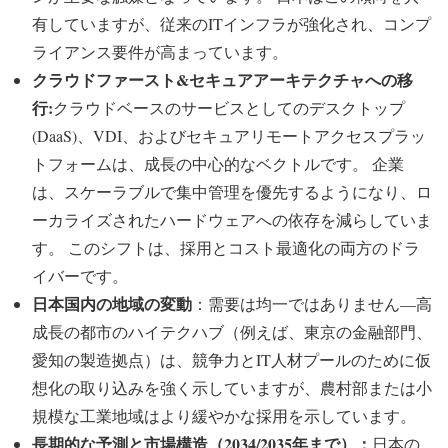
有していますが、従来のITインフラが強化され、コンプ
ライアンス要件が高まっています。
クラウドファースト&セキュアアーキテクチャへの移
行:
クラウドベースのサービスとしてのデスクトップ
(DaaS)、VDI、およびセキュアリモートアクセスプラッ
トフォームは、成長の中心的なベクトルです。 企業
は、スケーラブルで集中管理を優先するようになり、ロ
ーカライズされたハードウェアへの依存を減らしていま
す。 このシフトは、採用とコスト最適化の両方のドラ
イバーです。
日本国内の地域の変動
：需要は均一ではありません—高
成長の都市のハイテクハブ（例えば、東京の金融部門、
愛知の製造拠点）は、競争力とIT人材プールのために仮
想化の取り込みを強く示していますが、農村部または小
規模な工業地域はより緩やかな採用を示しています。
長期的な予測と市場構造（2034/2035年まで）：
日本の