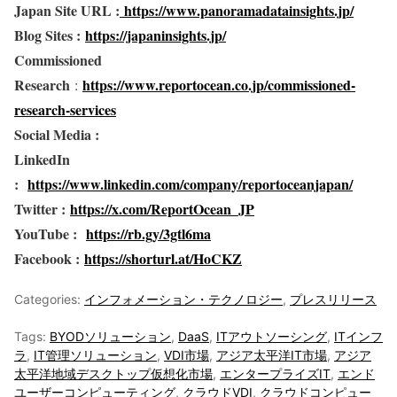
Japan Site URL :
https://www.panoramadatainsights.jp/
Blog Sites :
https://japaninsights.jp/
Commissioned
Research
https://www.reportocean.co.jp/commissioned-
:
research-services
Social Media :
LinkedIn
:
https://www.linkedin.com/company/reportoceanjapan/
Twitter :
https://x.com/ReportOcean_JP
YouTube :
https://rb.gy/3gtl6ma
Facebook :
https://shorturl.at/HoCKZ
Categories:
インフォメーション・テクノロジー
,
プレスリリース
Tags:
BYODソリューション
,
DaaS
,
ITアウトソーシング
,
ITインフ
ラ
,
IT管理ソリューション
,
VDI市場
,
アジア太平洋IT市場
,
アジア
太平洋地域デスクトップ仮想化市場
,
エンタープライズIT
,
エンド
ユーザーコンピューティング
,
クラウドVDI
,
クラウドコンピュー