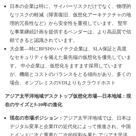
日本の企業は特に、サイバーリスクだけでなく、物理的
なリスクの軽減（障害復旧、仮想化アーキテクチャの地
理的冗長性など）から安全性を重視しています。 堅牢
な事業継続計画を提供するベンダーは、より高品質で信
頼できると認識されています。
大企業—特にBFSIやハイテク企業は、SLA保証と高度
なセキュリティを備えた最先端の仮想化を優先していま
す。 中小企業は、仮想化をますます採用しています
が、機能とコストのバランスをとる傾向があり、多くの
場合、オンプレミスのVDIよりもクラウドホスト
アジア太平洋地域デスクトップ仮想化市場—日本地域：現
在のサイズと5-10年の進化
現在の市場ポジション：
アジア太平洋地域では、日本は
デジタル変革と企業ITの近代化によって推進され、中国
とインドに次ぐ重要な二次的役割を果た アジア太平洋