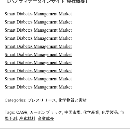
【パノラマデータインサイト
会社概要】
Smart Diabetes Management Market
Smart Diabetes Management Market
Smart Diabetes Management Market
Smart Diabetes Management Market
Smart Diabetes Management Market
Smart Diabetes Management Market
Smart Diabetes Management Market
Smart Diabetes Management Market
Smart Diabetes Management Market
Smart Diabetes Management Market
Categories:
プレスリリース
,
化学物質と素材
Tags:
CAGR
,
カーボンブラック
,
中国市場
,
化学産業
,
化学製品
,
市
場予測
,
炭素材料
,
産業成長