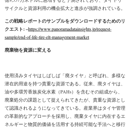
サイクルと資源利用の機会拡大と進歩が強調されている。
この戦略レポートのサンプルをダウンロードするためのリ
クエスト: –
https://www.panoramadatainsights.jp/request-
sample/end-of-life-tire-elt-management-market
廃棄物を資源に変える
使用済みタイヤはしばしば「廃タイヤ」と呼ばれ、多様な
潜在的用途を持つ貴重な資源である。従来、廃タイヤは、
油や多環芳香族炭化水素（PAHs）を含むその組成から、
廃棄処分の課題として捉えられてきたが、貴重な資源とし
て認識されるようになってきている。産業界はタイヤ管理
の革新的なアプローチを採用し、廃棄タイヤに内在するエ
ネルギーと物質的価値を活用する持続可能な手法へと移行