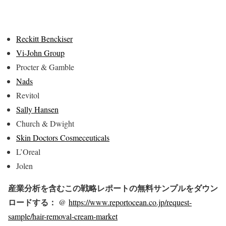
Reckitt Benckiser
Vi-John Group
Procter & Gamble
Nads
Revitol
Sally Hansen
Church & Dwight
Skin Doctors Cosmeceuticals
L’Oreal
Jolen
産業分析を含むこの戦略レポートの無料サンプルをダウン
ロードする： @
https://www.reportocean.co.jp/request-
sample/hair-removal-cream-market