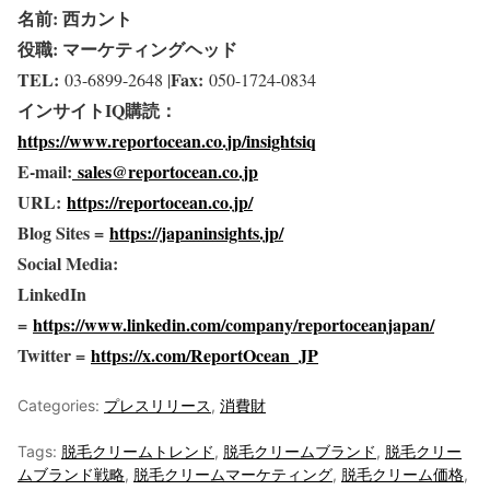
名前: 西カント
役職: マーケティングヘッド
TEL:
Fax:
03-6899-2648 |
050-1724-0834
インサイトIQ購読：
https://www.reportocean.co.jp/insightsiq
E-mail:
sales@reportocean.co.jp
URL:
https://reportocean.co.jp/
Blog Sites =
https://japaninsights.jp/
Social Media:
LinkedIn
=
https://www.linkedin.com/company/reportoceanjapan/
Twitter =
https://x.com/ReportOcean_JP
Categories:
プレスリリース
,
消費財
Tags:
脱毛クリームトレンド
,
脱毛クリームブランド
,
脱毛クリー
ムブランド戦略
,
脱毛クリームマーケティング
,
脱毛クリーム価格
,