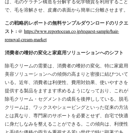
は、毛のケラチン構造を分解する化学物質を利用すること
で、毛を溶解させ、皮膚の表面から簡単に分離させます。
この戦略的レポートの無料サンプルダウンロードのリクエ
スト : @
https://www.reportocean.co.jp/request-sample/hair-
removal-cream-market
消費者の嗜好の変化と家庭用ソリューションへのシフト
除毛クリームの需要は、消費者の嗜好の変化、特に家庭用
美容ソリューションへの傾倒の高まりと密接に結びついて
いる。近年、消費者は利便性、費用対効果、使いやすさを
提供する製品をますます求めるようになっており、これが
除毛クリーム・セグメントの成長を後押ししている。脱毛
クリームは、ワックスやシェービングといった従来の方法
とは異なり、専門家のサポートを必要とせず、自宅で快適
に身だしなみを整えることができる。この傾向は、利便性
と手頃な価格の両方を重視する若い世代で特に顕著であ