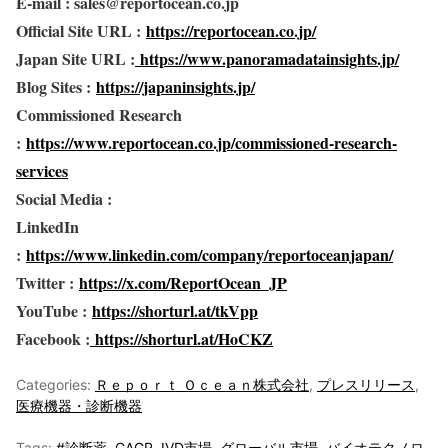
E-mail : sales@reportocean.co.jp
Official Site URL :
https://reportocean.co.jp/
Japan Site URL :
https://www.panoramadatainsights.jp/
Blog Sites :
https://japaninsights.jp/
Commissioned Research
:
https://www.reportocean.co.jp/commissioned-research-
services
Social Media :
LinkedIn
:
https://www.linkedin.com/company/reportoceanjapan/
Twitter :
https://x.com/ReportOcean_JP
YouTube :
https://shorturl.at/tkVpp
Facebook :
https://shorturl.at/HoCKZ
Categories:
Ｒｅｐｏｒｔ Ｏｃｅａｎ株式会社
,
プレスリリース
,
医療機器・診断機器
Tags:
#診断薬
,
CAGR
,
IVD市場
,
グローバル市場
,
バイオテクノロ