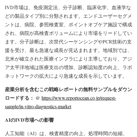
IVD市場は、免疫測定法、分子診断、臨床化学、血液学な
どの製品タイプ別に分類されます。エンドユーザーセグメ
ントは、病院、参照検査室、ポイントオブケア施設で構成
され、病院が高検査ボリュームにより市場をリードしてい
ます。分子診断は、次世代シーケンシングやPCR技術の支
援を受け、最も急速な成長が見込まれます。地域別では、
北米が確立された医療インフラにより主導しており、アジ
ア太平洋地域は医療支出の増加、診断認知度の向上、ラボ
ネットワークの拡大により急速な成長を示しています。
産業分析を含むこの戦略レポートの無料サンプルをダウン
ロードする： @
https://www.reportocean.co.jp/request-
sample/in-vitro-diagnostics-market
AIのIVD市場への影響
人工知能（AI）は、検査精度の向上、処理時間の短縮、