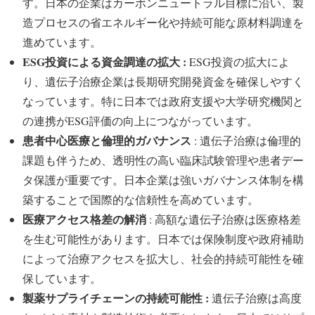
す。日本の企業はカーボンニュートラル目標に沿い、製
造プロセスの省エネルギー化や持続可能な原材料調達を
進めています。
ESG投資による資金調達の拡大 :
ESG投資の拡大によ
り、遺伝子治療企業は長期研究開発資金を確保しやすく
なっています。特に日本では政府支援や大学研究機関と
の連携がESG評価の向上につながっています。
患者中心医療と倫理的ガバナンス
: 遺伝子治療は倫理的
課題も伴うため、透明性の高い臨床試験管理や患者デー
タ保護が重要です。日本企業は強いガバナンス体制を構
築することで国際的な信頼性を高めています。
医療アクセス格差の解消
: 高額な遺伝子治療は医療格差
を生む可能性があります。日本では保険制度や政府補助
によって治療アクセスを拡大し、社会的持続可能性を確
保しています。
製薬サプライチェーンの持続可能性 :
遺伝子治療は高度