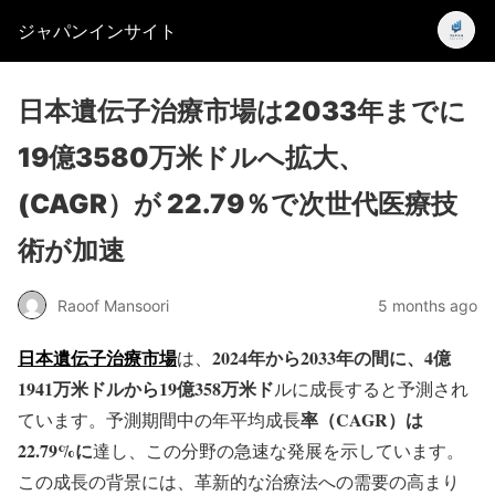
ジャパンインサイト
日本遺伝子治療市場は2033年までに
19億3580万米ドルへ拡大、
(CAGR）が 22.79％で次世代医療技
術が加速
Raoof Mansoori
5 months ago
日本遺伝子治療市場
2024年から2033年の間に、4億
は、
1941万米ドルから19億358万米ド
ルに成長すると予測され
率（CAGR）は
ています。予測期間中の年平均成長
22.79%に
達し、この分野の急速な発展を示しています。
この成長の背景には、革新的な治療法への需要の高まり