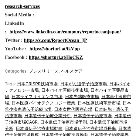
research-services
Social Media :
LinkedIn
:
https://www.linkedin.com/company/reportoceanjapan/
Twitter :
https://x.com/ReportOcean_JP
YouTube :
https://shorturl.at/tkVpp
Facebook :
https://shorturl.at/HoCKZ
Categories:
プレスリリース
,
ヘルスケア
Tags:
日本CRISPR技術市場
,
日本がん遺伝子治療市場
,
日本バイオ
テクノロジー市場
,
日本バイオ医療技術市場
,
日本バイオ医薬品市
場
,
日本ライフサイエンス市場
,
日本先端医療市場
,
日本再生医療市
場
,
日本医療バイオテクノロジー産業
,
日本医療技術革新市場
,
日本
希少疾患遺伝子治療市場
,
日本次世代医療市場
,
日本細胞・遺伝子
治療市場
,
日本遺伝子治療企業分析
,
日本遺伝子治療市場
,
日本遺伝
子治療市場CAGR
,
日本遺伝子治療市場予測
,
日本遺伝子治療市場
分析
,
日本遺伝子治療市場動向
,
日本遺伝子治療市場成長率
,
日本遺
伝子治療市場規模
,
日本遺伝子治療投資動向
,
日本遺伝子治療業界