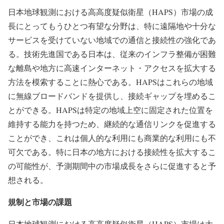
日本地球観測における高高度疑似衛星（HAPS）市場の成
長にとってもうひとつ有望な分野は、特に遠隔地や十分な
サービスを受けていない地域での通信と接続性の強化であ
る。技術先進国である日本は、従来のインフラ整備が困難
な離島や地方に高速インターネット・アクセスを拡大する
方法を模索することに熱心である。HAPSはこれらの地域
に無線ブロードバンドを提供し、接続ギャップを埋めるこ
とができる。HAPSは特定の地域上空に固定された位置を
維持する能力を持つため、継続的な通信リンクを促進する
ことができ、これは個人的な利用にも商業的な利用にも不
可欠である。特に日本の地方における接続性を拡大するこ
の可能性が、予測期間中の市場成長をさらに促進すると予
想される。
規制と市場の課題
日本地球観測における高高度疑似衛星（HAPS）市場は大