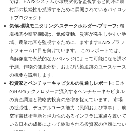
では、HAPSシステムが環境変化を監視すると同時に農
村部の接続性を拡張するために展開されているパイロッ
トプロジェクト
気候-環境モニタリング-ステークホルダー-ブリーフ:
環
境機関や研究機関は、気候変動、災害が発生しやすい地
域、農業地帯を監視するために、ますますHAPSプラッ
トフォームに目を向けています。 このレポートでは、
高解像度で永続的なカバレッジによって可能になる洪水
予測、作物の健康分析、および汚染追跡のユースケース
の概要を説明します。
投資家とベンチャーキャピタルの見通しレポート:
日本
のHAPSテクノロジーに流入するベンチャーキャピタル
の資金調達と戦略的投資の急増を捉えています。 市場
の拡張性、デュアルユース能力（民間および軍事）、航
空宇宙技術革新と弾力性のあるインフラに重点を置いて
いる日本の成長によって駆動される投資家の信頼につい