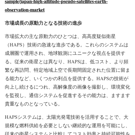
sample/japan-high-altitude-pseudo-satellites-earth-
observation-market
市場成長の原動力となる技術の進歩
市場拡大の主な原動力のひとつは、高高度疑似衛星
（HAPS）技術の急速な進歩である。これらのシステムは
成層圏で運用され、地球観測にユニークな視点を提供す
る。従来の衛星とは異なり、HAPSは、低コスト、より頻
繁な再訪問、特定地域上空で長期間固定された位置に留ま
る能力など、いくつかの利点を提供する。HAPSの技術が
向上し続けるにつれ、高解像度の画像を撮影し、環境変化
を監視し、通信システムを促進するその能力は、ますます
貴重なものとなっている。
HAPSシステムは、太陽光発電技術を活用することで、大
規模な燃料供給を必要としない継続的な運用を可能にし、
従来の衛星システムと比較してコスト効率と持続可能性を