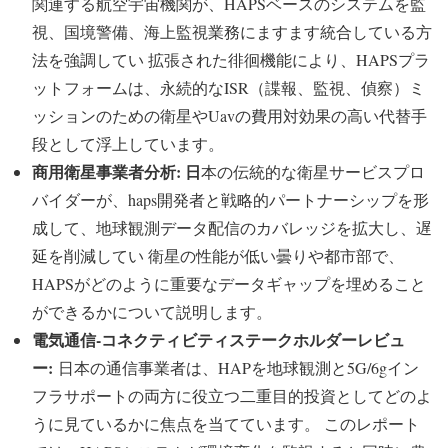
関連する航空宇宙機関が、HAPSベースのシステムを監
視、国境警備、海上監視業務にますます統合している方
法を強調してい 拡張された徘徊機能により、HAPSプラ
ットフォームは、永続的なISR（諜報、監視、偵察）ミ
ッションのための衛星やUavの費用対効果の高い代替手
段として浮上しています。
商用衛星事業者分析: 日
本の伝統的な衛星サービスプロ
バイダーが、haps開発者と戦略的パートナーシップを形
成して、地球観測データ配信のカバレッジを拡大し、遅
延を削減してい 衛星の性能が低い曇りや都市部で、
HAPSがどのように重要なデータギャップを埋めること
ができるかについて説明します。
電気通信-コネクティビティステークホルダーレビュ
ー:
日本の通信事業者は、HAPを地球観測と5G/6gイン
フラサポートの両方に役立つ二重目的投資としてどのよ
うに見ているかに焦点を当てています。 このレポート