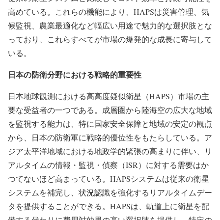
高めている。これらの機能により、HAPSは災害管理、気
候監視、農業最適化など幅広い用途で魅力的な選択肢とな
っており、これらすべてが市場の爆発的な成長に寄与して
いる。
日本の防衛分野における戦略的重要性
日本地球観測における高高度疑似衛星（HAPS）市場の主
要な受益者の一つである。成層圏から陸海空の広大な地域
を監視する能力は、特に国家安全保障と地域の安定の観点
から、日本の防衛軍に戦略的優位性をもたらしている。ア
ジア太平洋地域における地政学的緊張の高まりに伴い、リ
アルタイムの情報・監視・偵察（ISR）に対する需要はか
つてないほど高まっている。HAPSシステムは従来の衛星
システムを補完し、状況認識を強化するリアルタイムデー
タを提供することができる。HAPSは、軌道上に衛星を配
備する代わりに費用対効果の高い選択肢を提供し、特定の