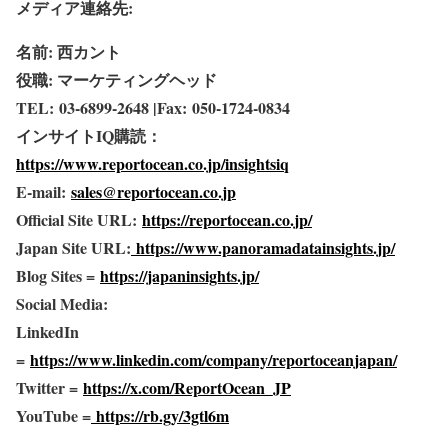
メディア連絡先:
名前: 西カント
役職: マーケティングヘッド
TEL: 03-6899-2648 |Fax: 050-1724-0834
インサイトIQ購読：
https://www.reportocean.co.jp/insightsiq
E-mail:
sales@reportocean.co.jp
Official Site URL:
https://reportocean.co.jp/
Japan Site URL:
https://www.panoramadatainsights.jp/
Blog Sites =
https://japaninsights.jp/
Social Media:
LinkedIn
=
https://www.linkedin.com/company/reportoceanjapan/
Twitter =
https://x.com/ReportOcean_JP
YouTube =
https://rb.gy/3gtl6m