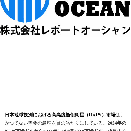
日本地球観測における高高度疑似衛星（HAPS）市場
は、
2024年の
かつてない需要の急増を目の当たりにしている。
9,790万米ドルから2033年には4億3,310万米ドル
に成長する