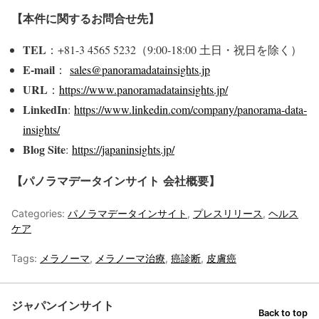
【本件に関するお問合せ先】
TEL
：+81-3 4565 5232（9:00-18:00 土日・祝日を除く）
E-mail
：
sales@panoramadatainsights.jp
URL
：
https://www.panoramadatainsights.jp/
LinkedIn
:
https://www.linkedin.com/company/panorama-data-
insights/
Blog Site
:
https://japaninsights.jp/
【パノラマデータインサイト
会社概要】
Categories:
パノラマデータインサイト
,
プレスリリース
,
ヘルス
ケア
Tags:
メラノーマ
,
メラノーマ治療
,
癌診断
,
皮膚癌
ジャパンインサイト
Back to top