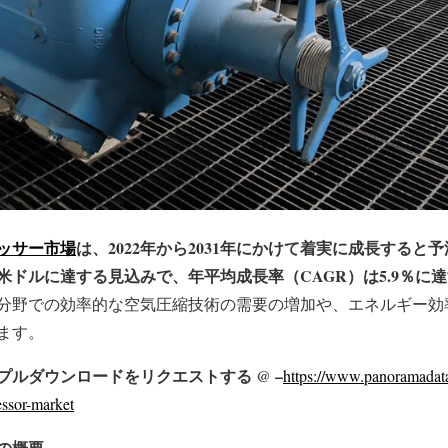
ッサー市場
は、2022年から2031年にかけて着実に成長する
億米ドルに達する見込みで、年平均成長率（CAGR）は5.9％に
分野での効率的な空気圧縮技術の需要の増加や、エネルギー効
ます。
ルダウンロードをリクエストする @ –
https://www.panoramadatai
essor-market
の概要