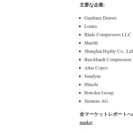
主要な企業:
Gardener Denver
Lontra
Blade Compressors LLC
Marelli
Shanghai Highly Co., Ltd
Burckhardt Compression
Atlas Copco
Sundyne
Hitachi
Howden Group
Siemens AG
全マーケットレポートへの
market