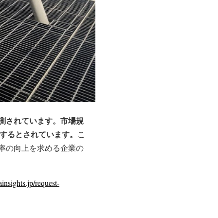
と予測されています。市場規
達するとされています。
こ
率の向上を求める企業の
nsights.jp/request-