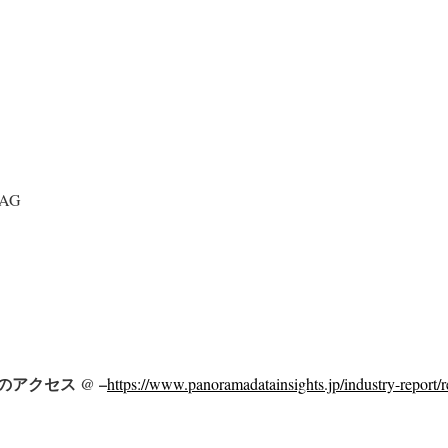
 AG
アクセス @ –
https://www.panoramadatainsights.jp/industry-report/