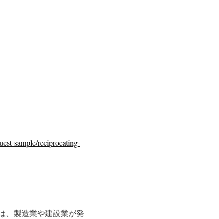
uest-sample/reciprocating-
は、製造業や建設業が発