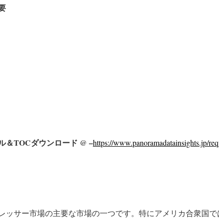
要
＆TOCダウンロード @ –
https://www.panoramadatainsights.jp/req
レッサー市場の主要な市場の一つです。特にアメリカ合衆国で