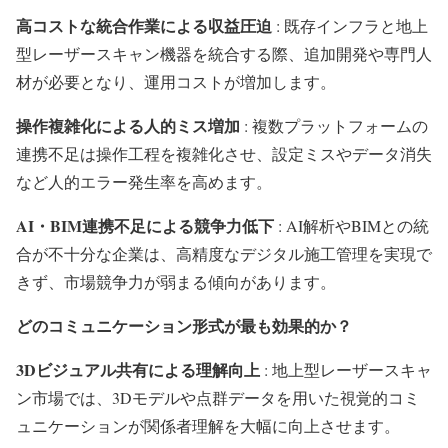
高コストな統合作業による収益圧迫
: 既存インフラと地上
型レーザースキャン機器を統合する際、追加開発や専門人
材が必要となり、運用コストが増加します。
操作複雑化による人的ミス増加
: 複数プラットフォームの
連携不足は操作工程を複雑化させ、設定ミスやデータ消失
など人的エラー発生率を高めます。
AI・BIM連携不足による競争力低下
: AI解析やBIMとの統
合が不十分な企業は、高精度なデジタル施工管理を実現で
きず、市場競争力が弱まる傾向があります。
どのコミュニケーション形式が最も効果的か？
3Dビジュアル共有による理解向上
: 地上型レーザースキャ
ン市場では、3Dモデルや点群データを用いた視覚的コミ
ュニケーションが関係者理解を大幅に向上させます。