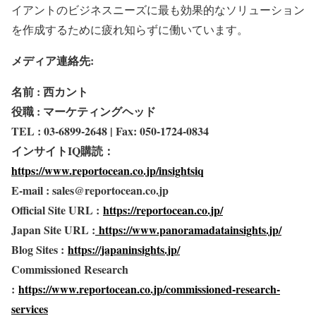
イアントのビジネスニーズに最も効果的なソリューション
を作成するために疲れ知らずに働いています。
メディア連絡先:
名前 : 西カント
役職 : マーケティングヘッド
TEL : 03-6899-2648 | Fax: 050-1724-0834
インサイトIQ購読：
https://www.reportocean.co.jp/insightsiq
E-mail : sales@reportocean.co.jp
Official Site URL :
https://reportocean.co.jp/
Japan Site URL :
https://www.panoramadatainsights.jp/
Blog Sites :
https://japaninsights.jp/
Commissioned Research
:
https://www.reportocean.co.jp/commissioned-research-
services