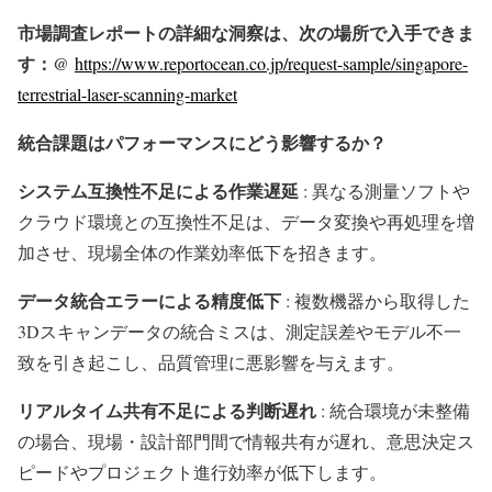
市場調査レポートの詳細な洞察は、次の場所で入手できま
す：@
https://www.reportocean.co.jp/request-sample/singapore-
terrestrial-laser-scanning-market
統合課題はパフォーマンスにどう影響するか？
システム互換性不足による作業遅延
: 異なる測量ソフトや
クラウド環境との互換性不足は、データ変換や再処理を増
加させ、現場全体の作業効率低下を招きます。
データ統合エラーによる精度低下
: 複数機器から取得した
3Dスキャンデータの統合ミスは、測定誤差やモデル不一
致を引き起こし、品質管理に悪影響を与えます。
リアルタイム共有不足による判断遅れ
: 統合環境が未整備
の場合、現場・設計部門間で情報共有が遅れ、意思決定ス
ピードやプロジェクト進行効率が低下します。