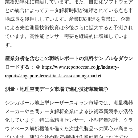
業務効率化に貢献しています。また、自動化ソフトウェア
との統合によってデータ解析時間が短縮されている点も市
場成長を後押ししています。産業DX推進を背景に、企業
による先進測量技術投資は今後さらに拡大すると予測され
ています。高性能センサー需要も継続的に増加していま
す。
産業分析を含むこの戦略レポートの無料サンプルをダウン
ロードする： @
h
ttps://www.reportocean.co.jp/industry-
reports/singapore-terrestrial-laser-scanning-market
測量・地理空間データ市場で進む技術革新競争
シンガポール地上型レーザースキャン市場では、測量機器
メーカーや空間データ解析企業による技術革新競争が活発
化しています。特に高精度センサー、小型軽量設計、クラ
ウドベース解析機能を備えた次世代製品への関心が高まっ
ています。建設会社や政府機関は作業効率向上だけでな