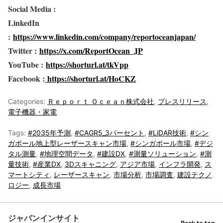
Social Media :
LinkedIn
:
https://www.linkedin.com/company/reportoceanjapan/
Twitter :
https://x.com/ReportOcean_JP
YouTube :
https://shorturl.at/tkVpp
Facebook :
https://shorturl.at/HoCKZ
Categories:
Ｒｅｐｏｒｔ Ｏｃｅａｎ株式会社
,
プレスリリース
,
電子機器・家電
Tags:
#2035年予測
,
#CAGR5_3パーセント
,
#LiDAR技術
,
#シン
ガポール地上型レーザースキャン市場
,
#シンガポール市場
,
#デジ
タル測量
,
#地理空間データ
,
#建設DX
,
#測量ソリューション
,
#測
量技術
,
#産業DX
,
3Dスキャニング
,
アジア市場
,
インフラ開発
,
ス
マートシティ
,
レーザースキャン
,
市場分析
,
市場調査
,
建設テクノ
ロジー
,
成長市場
ジャパンインサイト