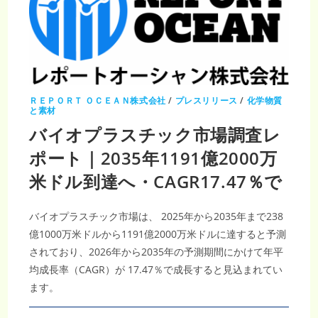
査
レ
ポ
ー
ト
｜
2035
年
749
億
1,000
ＲＥＰＯＲＴ ＯＣＥＡＮ株式会社
/
プレスリリース
/
化学物質
万
と素材
米
ド
バイオプラスチック市場調査レ
ル・
CAGR8.32％、
ポート｜2035年1191億2000万
再
生
可
米ドル到達へ・CAGR17.47％で
能
エ
ネ
ル
バイオプラスチック市場は、 2025年から2035年まで238
ギ
ー
億1000万米ドルから1191億2000万米ドルに達すると予測
導
入
されており、2026年から2035年の予測期間にかけて年平
拡
大
均成長率（CAGR）が 17.47％で成長すると見込まれてい
ます。