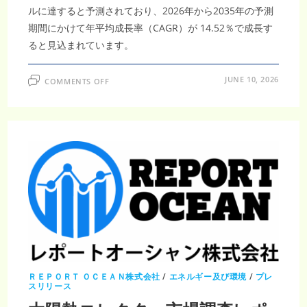
拡
ルに達すると予測されており、2026年から2035年の予測
大
を
期間にかけて年平均成長率（CAGR）が 14.52％で成長す
牽
引
ると見込まれています。
ON
JUNE 10, 2026
COMMENTS OFF
ハ
イ
ブ
リ
ッ
ド
太
陽
風
力
発
電
シ
ス
テ
ム
市
場
調
査
レ
ポ
ＲＥＰＯＲＴ ＯＣＥＡＮ株式会社
/
エネルギー及び環境
/
プレ
ー
スリリース
ト
2035