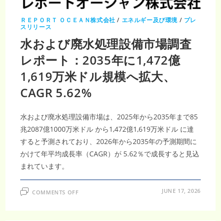
｜
2035
年
ＲＥＰＯＲＴ ＯＣＥＡＮ株式会社
/
エネルギー及び環境
/
プレ
7
スリリース
兆
米
水および廃水処理設備市場調査
ド
ル・
レポート：2035年に1,472億
CAGR9.4％、
脱
炭
1,619万米ドル規模へ拡大、
素
化
が
CAGR 5.62%
市
場
を
加
水および廃水処理設備市場は、2025年から2035年まで85
速
兆2087億1000万米ドル から1,472億1,619万米ドル に達
すると予測されており、2026年から2035年の予測期間に
かけて年平均成長率（CAGR）が 5.62％で成長すると見込
まれています。
ON
JUNE 17, 2026
COMMENTS OFF
水
お
よ
び