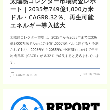
太陽熱コレクター市場調査レポ
年
410
ート｜2035年749億1,000万米
億
1,000
万
ドル・CAGR8.32％、再生可能
米
ド
ル・
エネルギー導入拡大
CAGR14.52％
次
世
代
太陽熱コレクター市場は、2025年から2035年までに336
再
生
億9,000万米ドルかに749億1,000万米ドルに達すると予測
可
能
されており、2026年から2035年の予測期間にかけて年平
エ
ネ
均成長率（CAGR）が 8.32％で成長すると見込まれていま
ル
ギ
す。
ー
拡
大
ON
JUNE 10, 2026
COMMENTS OFF
太
陽
熱
コ
レ
ク
タ
ー
市
場
調