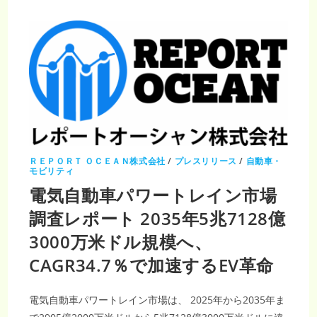
廃
水
処
理
設
備
市
場
調
査
レ
ポ
ー
ト：
2035
年
に
1,472
ＲＥＰＯＲＴ ＯＣＥＡＮ株式会社
/
プレスリリース
/
自動車・
億
モビリティ
1,619
万
電気自動車パワートレイン市場
米
ド
調査レポート 2035年5兆7128億
ル
規
模
3000万米ドル規模へ、
へ
拡
大、
CAGR34.7％で加速するEV革命
CAGR
5.62%
電気自動車パワートレイン市場は、 2025年から2035年ま