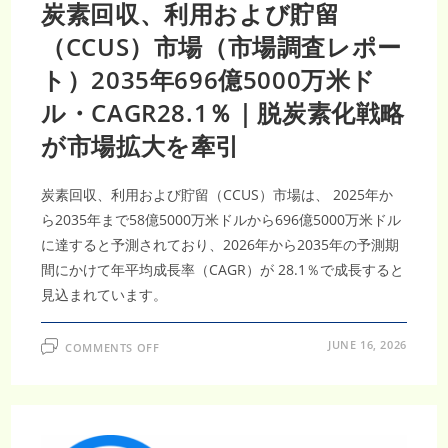
7128
炭素回収、利用および貯留
億
3000
（CCUS）市場（市場調査レポー
万
米
ド
ト）2035年696億5000万米ド
ル
規
模
ル・CAGR28.1％｜脱炭素化戦略
へ、
CAGR34.7％
が市場拡大を牽引
で
加
速
す
炭素回収、利用および貯留（CCUS）市場は、 2025年か
る
EV
ら2035年まで58億5000万米ドルから696億5000万米ドル
革
命
に達すると予測されており、2026年から2035年の予測期
間にかけて年平均成長率（CAGR）が 28.1％で成長すると
見込まれています。
ON
JUNE 16, 2026
COMMENTS OFF
炭
素
回
収、
利
用
お
よ