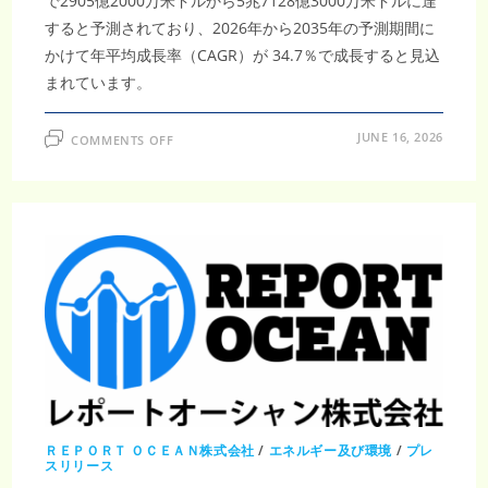
で2905億2000万米ドルから5兆7128億3000万米ドルに達
すると予測されており、2026年から2035年の予測期間に
かけて年平均成長率（CAGR）が 34.7％で成長すると見込
まれています。
ON
JUNE 16, 2026
COMMENTS OFF
電
気
自
動
車
パ
ワ
ー
ト
レ
イ
ン
市
場
調
査
レ
ポ
ー
ト
2035
年
ＲＥＰＯＲＴ ＯＣＥＡＮ株式会社
/
エネルギー及び環境
/
プレ
5
スリリース
兆