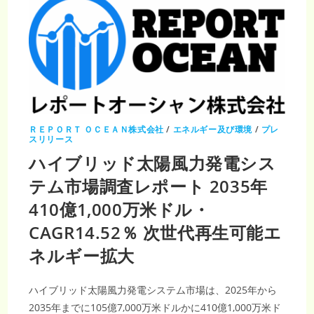
び
貯
留
（CCUS）
市
場
（市
場
調
査
レ
ポ
ー
ト）
ＲＥＰＯＲＴ ＯＣＥＡＮ株式会社
/
エネルギー及び環境
/
プレ
2035
スリリース
年
696
ハイブリッド太陽風力発電シス
億
5000
テム市場調査レポート 2035年
万
米
ド
410億1,000万米ドル・
ル・
CAGR28.1％
｜
CAGR14.52％ 次世代再生可能エ
脱
炭
ネルギー拡大
素
化
戦
略
ハイブリッド太陽風力発電システム市場は、2025年から
が
市
2035年までに105億7,000万米ドルかに410億1,000万米ド
場