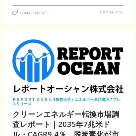
ON
JULY 14, 2026
COMMENTS OFF
ク
リ
ー
ン
エ
ネ
ル
ギ
ー
市
場
調
査
レ
ポ
ー
ト
｜
2035
年
1
兆
ＲＥＰＯＲＴ ＯＣＥＡＮ株式会社
/
エネルギー及び環境
/
プレ
8500
スリリース
億
米
クリーンエネルギー転換市場調
ド
ル・
査レポート｜2035年7兆米ド
CAGR9.1％、
脱
炭
ル・CAGR9.4％、脱炭素化が市
素