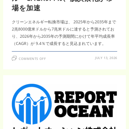
投
資
場を加速
が
拡
大
クリーンエネルギー転換市場は、 2025年から2035年まで
2兆8000億米ドルから7兆米ドルに達すると予測されてお
り、2026年から2035年の予測期間にかけて年平均成長率
（CAGR）が 9.4％で成長すると見込まれています。
ON
JULY 13, 2026
COMMENTS OFF
ク
リ
ー
ン
エ
ネ
ル
ギ
ー
転
換
市
場
調
査
レ
ポ
ー
ト