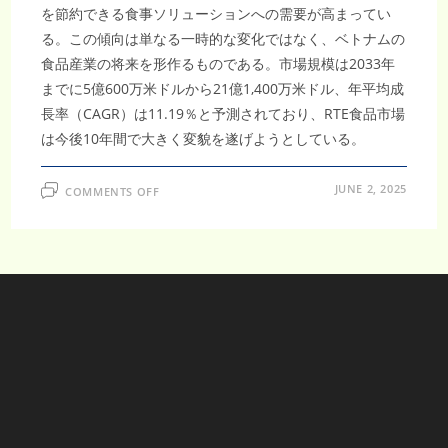
を節約できる食事ソリューションへの需要が高まってい
る。この傾向は単なる一時的な変化ではなく、ベトナムの
食品産業の将来を形作るものである。市場規模は2033年
までに5億600万米ドルから21億1,400万米ドル、年平均成
長率（CAGR）は11.19％と予測されており、RTE食品市場
は今後10年間で大きく変貌を遂げようとしている。
ON
JUNE 2, 2025
COMMENTS OFF
ベ
ト
ナ
ム
調
理
済
み
食
品
市
場
は
2033
年
ま
で
に
21
億