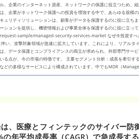
6000
ル、企業のインターネット資産、ネットワークの保護に役立つため、組
万
米
は、企業がネットワーク保護への投資を増強する中で、あらゆる規模の
ド
ル・
キュリティソリューションは、顧客がデータを保護するのに役に立ちま
CAGR14.0％
ーションを提供し、機密情報および事業全体を保護するのに役に立って
o.jp/request-sample/managed-security-services-ma
に伴い、攻撃対象領域が急速に拡大しています。これにより、リアルタ
は、データ保護とコンプライアンスの両立が求められ、外部専門サービ
いる点が、今の市場の特徴です。 主要セグメント分析：成長を牽引する
多様なサービスにより構成されています。中でもMDR（Managed De
は、医療とフィンテックのサイバー防御
0.4%の年平均成長率（CAGR）で急成長