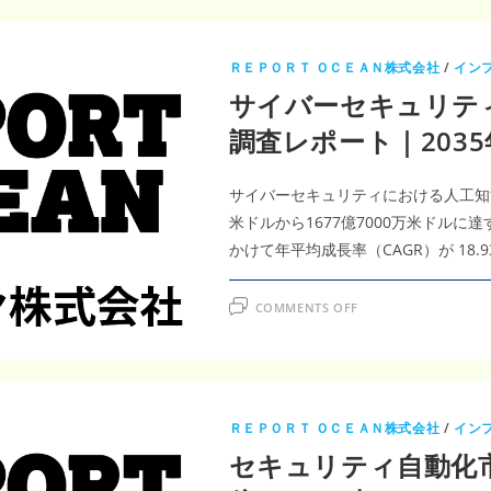
ＲＥＰＯＲＴ ＯＣＥＡＮ株式会社
/
イン
サイバーセキュリテ
調査レポート｜2035年
サイバーセキュリティにおける人工知能（A
米ドルから1677億7000万米ドルに
かけて年平均成長率（CAGR）が 18
ON
COMMENTS OFF
サ
イ
バ
ー
セ
キ
ュ
リ
ＲＥＰＯＲＴ ＯＣＥＡＮ株式会社
/
イン
テ
ィ
セキュリティ自動化市
に
お
け