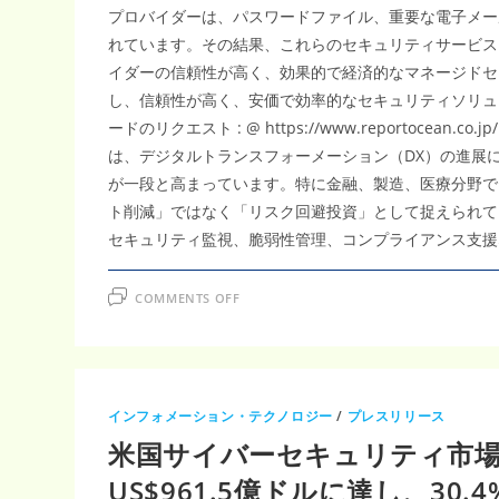
プロバイダーは、パスワードファイル、重要な電子メー
れています。その結果、これらのセキュリティサービス
イダーの信頼性が高く、効果的で経済的なマネージドセ
し、信頼性が高く、安価で効率的なセキュリティソリュ
ードのリクエスト : @ https://www.reportocean.c
は、デジタルトランスフォーメーション（DX）の進展
が一段と高まっています。特に金融、製造、医療分野で
ト削減」ではなく「リスク回避投資」として捉えられて
セキュリティ監視、脆弱性管理、コンプライアンス支援などの
ON
COMMENTS OFF
マ
ネ
ー
ジ
ド
セ
キ
ュ
インフォメーション・テクノロジー
/
プレスリリース
リ
テ
米国サイバーセキュリティ市場
ィ
サ
ー
US$961.5億ドルに達し、3
ビ