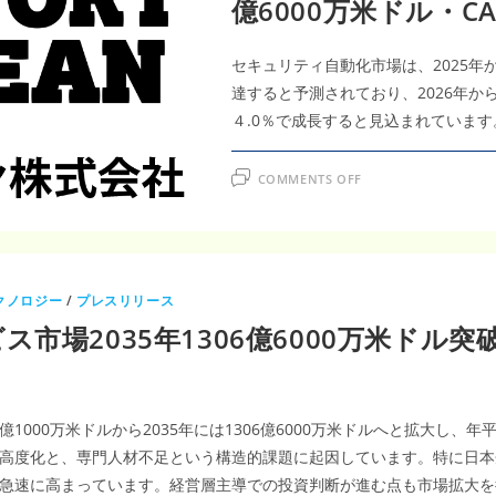
億6000万米ドル・CAG
る
人
工
知
セキュリティ自動化市場は、2025年から
能
（AI）
達すると予測されており、2026年から
市
場
４.0％で成長すると見込まれています
調
査
レ
ポ
ON
COMMENTS OFF
ー
セ
ト
キ
｜
ュ
2035
リ
年
テ
1,677
ィ
億
自
7,000
動
万
クノロジー
/
プレスリリース
化
米
市
ド
場2035年1306億6000万米ドル突破へ
場
調
査
レ
ポ
ー
ト
1000万米ドルから2035年には1306億6000万米ドルへと拡大し、年
｜
2035
高度化と、専門人材不足という構造的課題に起因しています。特に日本
年
441
急速に高まっています。経営層主導での投資判断が進む点も市場拡大を
億