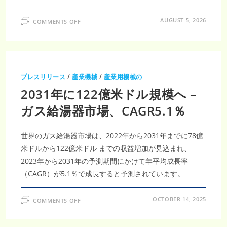
ON
AUGUST 5, 2026
COMMENTS OFF
日
本
衛
生
器
具
市
場
プレスリリース
/
産業機械
/
産業用機械の
調
査
2031年に122億米ドル規模へ –
レ
ポ
ー
ガス給湯器市場、CAGR5.1％
ト
｜
2035
年
世界のガス給湯器市場は、2022年から2031年までに78億
91
億
米ドルから122億米ドル までの収益増加が見込まれ、
7,000
万
2023年から2031年の予測期間にかけて年平均成長率
米
ド
（CAGR）が5.1％で成長すると予測されています。
ル・
CAGR4.80％、
衛
生
ON
OCTOBER 14, 2025
COMMENTS OFF
設
2031
備
年
需
に
要
122