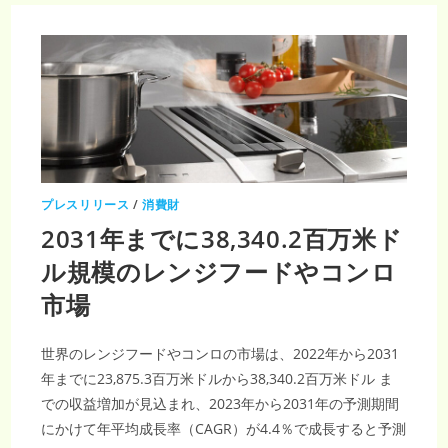
が
億
拡
米
大
ド
ル
規
模
へ
–
ガ
ス
給
湯
器
市
場、
CAGR5.1％
プレスリリース
/
消費財
2031年までに38,340.2百万米ド
ル規模のレンジフードやコンロ
市場
世界のレンジフードやコンロの市場は、2022年から2031
年までに23,875.3百万米ドルから38,340.2百万米ドル ま
での収益増加が見込まれ、2023年から2031年の予測期間
にかけて年平均成長率（CAGR）が4.4％で成長すると予測