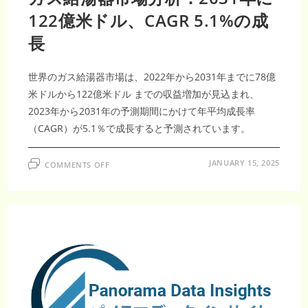
122億米ドル、CAGR 5.1%の成
長
世界のガス給湯器市場は、2022年から2031年までに78億
米ドルから122億米ドル までの収益増加が見込まれ、
2023年から2031年の予測期間にかけて年平均成長率
（CAGR）が5.1％で成長すると予測されています。
ON
JANUARY 15, 2025
COMMENTS OFF
ガ
ス
給
湯
器
市
場
分
析：
2031
年
に
122
億
米
ド