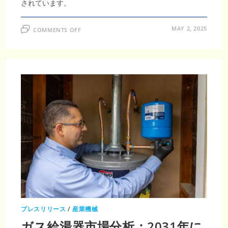
されています。
ON
MAY 2, 2025
COMMENTS OFF
2031
年
ま
で
に
38,340.2
百
万
米
ド
ル
規
模
の
レ
ン
ジ
フ
ー
ド
や
コ
ン
ロ
市
場
プレスリリース
/
産業機械
ガス給湯器市場分析：2031年に