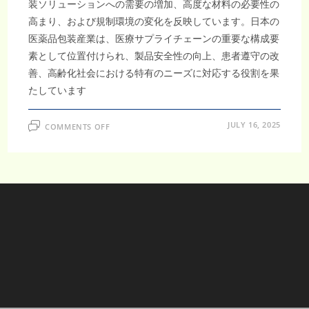
装ソリューションへの需要の増加、高度な材料の必要性の
高まり、および規制環境の変化を反映しています。日本の
医薬品包装産業は、医療サプライチェーンの重要な構成要
素として位置付けられ、製品安全性の向上、患者遵守の改
善、高齢化社会における特有のニーズに対応する役割を果
たしています
ON
JULY 16, 2025
COMMENTS OFF
日
本
医
薬
品
包
装
市
場
は、
偽
造
防
止
技
術
の
進
展
に