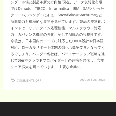
ンダー市場と製品革新の方向性 現在、データ仮想化市場
ではDenodo、TIBCO、Informatica、IBM、SAPといった
グローバルベンダーに加え、SnowflakeやStarburstなど
新興勢力も積極的な展開を見せています。製品の差別化ポ
イントは、リアルタイム処理性能、マルチクラウド対応
力、ガバナンス機能の強化、そしてAI統合の容易性です。
今後は、日本国内のニーズに対応したUI/UX設計や日本語
対応、ローカルサポート体制の強化も競争要素となってく
るでしょう。ベンダー各社は、パートナーシップ戦略を通
じてSIerやクラウドプロバイダーとの連携を強化し、市場
シェア拡大を図っています。 主要な企業:…
ON
AUGUST 28, 2025
COMMENTS OFF
デ
ー
タ
仮
想
化
市
場
｜
2023