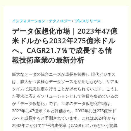
ス
と
し
て
の
インフォメーション・テクノロジー
/
プレスリリース
統
合
データ仮想化市場｜2023年47億
プ
ラ
ッ
米ドルから2032年275億米ドル
ト
フ
へ、CAGR21.7％で成長する情
ォ
ー
ム
報技術産業の最新分析
市
場
規
模
膨大なデータの統合ニーズが成長を後押し 現代ビジネス
は
2032
は、膨大かつ多様なデータソースを活用しながら、リアル
年
に
タイムで意思決定を行うことが求められています。こうし
489
億
た要求に応えるソリューションとして注目を集めているの
米
ド
が「データ仮想化」です。世界のデータ仮想化市場は、
ル
へ
2023年に47億米ドルと評価され、2032年には275億米ド
｜
CAGR
ルへと成長すると予測されています。これは2024年から
27.5％
で
2032年にかけて年平均成長率（CAGR）21.7%という驚異
拡