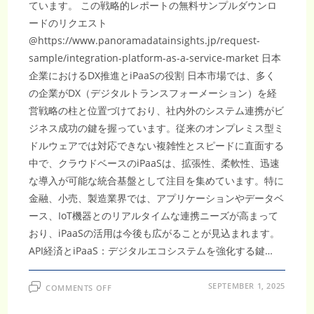
ています。 この戦略的レポートの無料サンプルダウンロ
ードのリクエスト
@https://www.panoramadatainsights.jp/request-
sample/integration-platform-as-a-service-market 日本
企業におけるDX推進とiPaaSの役割 日本市場では、多く
の企業がDX（デジタルトランスフォーメーション）を経
営戦略の柱と位置づけており、社内外のシステム連携がビ
ジネス成功の鍵を握っています。従来のオンプレミス型ミ
ドルウェアでは対応できない複雑性とスピードに直面する
中で、クラウドベースのiPaaSは、拡張性、柔軟性、迅速
な導入が可能な統合基盤として注目を集めています。特に
金融、小売、製造業界では、アプリケーションやデータベ
ース、IoT機器とのリアルタイムな連携ニーズが高まって
おり、iPaaSの活用は今後も広がることが見込まれます。
API経済とiPaaS：デジタルエコシステムを強化する鍵…
ON
SEPTEMBER 1, 2025
COMMENTS OFF
サ
ー
ビ