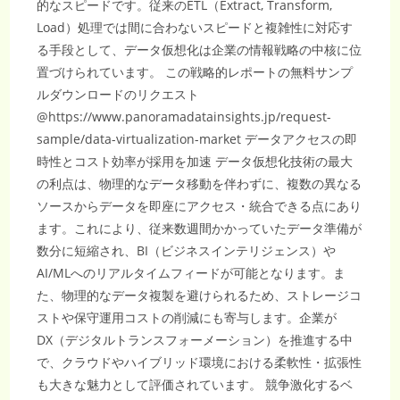
大
的なスピードです。従来のETL（Extract, Transform,
す
Load）処理では間に合わないスピードと複雑性に対応す
る
日
る手段として、データ仮想化は企業の情報戦略の中核に位
本
IT
置づけられています。 この戦略的レポートの無料サンプ
業
界
ルダウンロードのリクエスト
と
情
@https://www.panoramadatainsights.jp/request-
報
技
sample/data-virtualization-market データアクセスの即
術
産
時性とコスト効率が採用を加速 データ仮想化技術の最大
業
の
の利点は、物理的なデータ移動を伴わずに、複数の異なる
未
来
ソースからデータを即座にアクセス・統合できる点にあり
予
測
ます。これにより、従来数週間かかっていたデータ準備が
数分に短縮され、BI（ビジネスインテリジェンス）や
AI/MLへのリアルタイムフィードが可能となります。ま
た、物理的なデータ複製を避けられるため、ストレージコ
ストや保守運用コストの削減にも寄与します。企業が
DX（デジタルトランスフォーメーション）を推進する中
で、クラウドやハイブリッド環境における柔軟性・拡張性
も大きな魅力として評価されています。 競争激化するベ