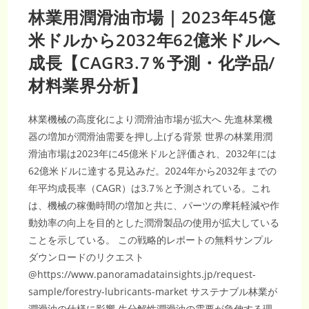
林業用潤滑油市場｜2023年45億
米ドルから2032年62億米ドルへ
成長【CAGR3.7％予測・化学品/
材料業界分析】
林業機械の高度化により潤滑油市場が拡大へ 先進林業機
器の増加が潤滑油需要を押し上げる背景 世界の林業用潤
滑油市場は2023年に45億米ドルと評価され、2032年には
62億米ドルに達する見込みだ。2024年から2032年までの
年平均成長率（CAGR）は3.7％と予測されている。これ
は、機械の稼働時間の増加と共に、パーツの摩耗軽減や作
動効率の向上を目的とした潤滑製品の使用が拡大している
ことを示している。 この戦略的レポートの無料サンプル
ダウンロードのリクエスト
@https://www.panoramadatainsights.jp/request-
sample/forestry-lubricants-market サステナブル林業が
潤滑油の仕様に影響 生分解性潤滑油の需要が急伸する理