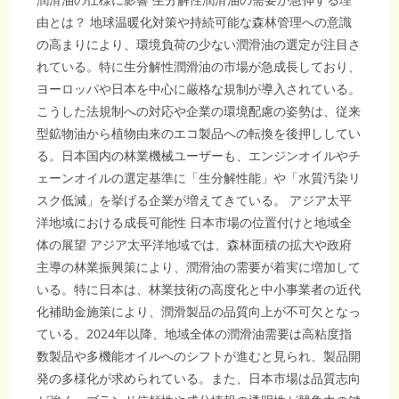
由とは？ 地球温暖化対策や持続可能な森林管理への意識
の高まりにより、環境負荷の少ない潤滑油の選定が注目さ
れている。特に生分解性潤滑油の市場が急成長しており、
ヨーロッパや日本を中心に厳格な規制が導入されている。
こうした法規制への対応や企業の環境配慮の姿勢は、従来
型鉱物油から植物由来のエコ製品への転換を後押ししてい
る。日本国内の林業機械ユーザーも、エンジンオイルやチ
ェーンオイルの選定基準に「生分解性能」や「水質汚染リ
スク低減」を挙げる企業が増えてきている。 アジア太平
洋地域における成長可能性 日本市場の位置付けと地域全
体の展望 アジア太平洋地域では、森林面積の拡大や政府
主導の林業振興策により、潤滑油の需要が着実に増加して
いる。特に日本は、林業技術の高度化と中小事業者の近代
化補助金施策により、潤滑製品の品質向上が不可欠となっ
ている。2024年以降、地域全体の潤滑油需要は高粘度指
数製品や多機能オイルへのシフトが進むと見られ、製品開
発の多様化が求められている。また、日本市場は品質志向