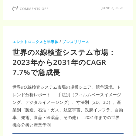
ON
JUNE 3, 2026
COMMENTS OFF
計
測
機
器
市
場
調
査
エレクトロニクスと半導体
/
プレスリリース
レ
ポ
世界のX線検査システム市場：
ー
ト
｜
2023年から2031年のCAGR
2035
年
7.7%で急成長
519
億
米
ド
ル
世界のX線検査システム市場の規模シェア、競争環境、ト
到
達・
レンド分析レポート ： 手法別（フィルムベースイメージ
CAGR6.5％
ング、デジタルイメージング）、寸法別（2D、3D）、産
で
加
業別（製造、石油・ガス、航空宇宙、政府インフラ、自動
速
す
車、発電、食品・医薬品、その他） - 2031年までの世界
る
計
機会分析と産業予測
測
技
術