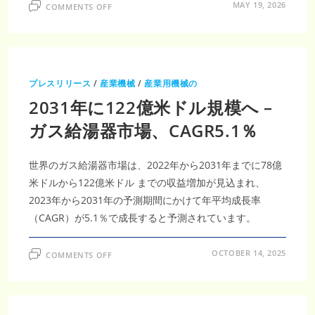
ON
MAY 19, 2026
COMMENTS OFF
日
本
ス
タ
ン
ド
扇
風
プレスリリース
/
産業機械
/
産業用機械の
機
市
2031年に122億米ドル規模へ –
場
展
望
ガス給湯器市場、CAGR5.1％
｜
2035
年
3
世界のガス給湯器市場は、2022年から2031年までに78億
億
5840
米ドルから122億米ドル までの収益増加が見込まれ、
万
米
2023年から2031年の予測期間にかけて年平均成長率
ド
ル
（CAGR）が5.1％で成長すると予測されています。
突
破・
CAGR7.53％
成
ON
OCTOBER 14, 2025
COMMENTS OFF
長
2031
加
年
速
に
122
億
米