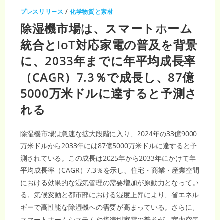
ド
ル
プレスリリース
/
化学物質と素材
規
模
除湿機市場は、スマートホーム
へ
–
ガ
統合とIoT対応家電の普及を背景
ス
給
に、2033年までに年平均成長率
湯
器
市
（CAGR）7.3％で成長し、87億
場、
CAGR5.1％
5000万米ドルに達すると予測さ
れる
除湿機市場は急速な拡大段階に入り、2024年の33億9000
万米ドルから2033年には87億5000万米ドルに達すると予
測されている。この成長は2025年から2033年にかけて年
平均成長率（CAGR）7.3％を示し、住宅・商業・産業空間
における効果的な湿気管理の需要増加が原動力となってい
る。気候変動と都市部における湿度上昇により、省エネル
ギーで高性能な除湿機への需要が高まっている。さらに、
スマートホームシステムや接続型家電の普及が、室内空気