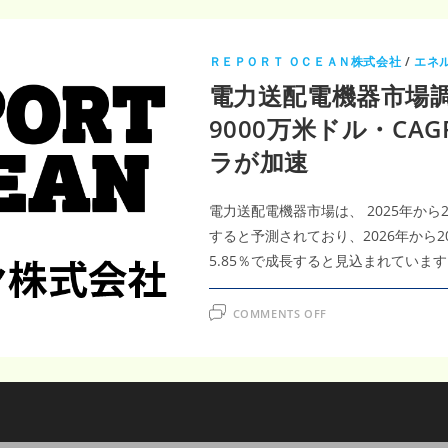
ＲＥＰＯＲＴ ＯＣＥＡＮ株式会社
/
エネ
電力送配電機器市場調査
9000万米ドル・CA
ラが加速
電力送配電機器市場は、 2025年から2
すると予測されており、2026年から2
5.85％で成長すると見込まれています
ON
COMMENTS OFF
電
力
送
配
電
機
器
市
場
調