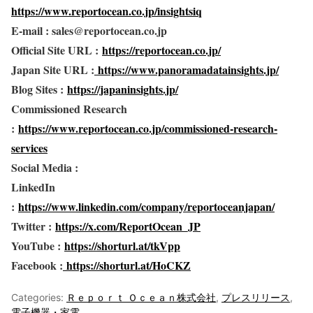
https://www.reportocean.co.jp/insightsiq
E-mail : sales@reportocean.co.jp
Official Site URL :
https://reportocean.co.jp/
Japan Site URL :
https://www.panoramadatainsights.jp/
Blog Sites :
https://japaninsights.jp/
Commissioned Research
:
https://www.reportocean.co.jp/commissioned-research-
services
Social Media :
LinkedIn
:
https://www.linkedin.com/company/reportoceanjapan/
Twitter :
https://x.com/ReportOcean_JP
YouTube :
https://shorturl.at/tkVpp
Facebook :
https://shorturl.at/HoCKZ
Categories:
Ｒｅｐｏｒｔ Ｏｃｅａｎ株式会社
,
プレスリリース
,
電子機器・家電