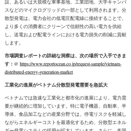
設、あるいは大規模な軍事基地、工業団地、大学キャンパ
スなどのマイクログリッドの一部として利用されます。分
散型発電は、電力会社の低電圧配電線に接続することで、
より多くの消費者にクリーンで信頼性の高い電力を供給
し、送電および配電ラインにおける電力損失の削減に貢献
します。
市場調査レポートの詳細な洞察は、次の場所で入手できま
す：@
https://www.reportocean.co.jp/request-sample/vietnam-
distributed-energy-generation-market
工業化の進展がベトナム分散型発電需要を急拡大
ベトナムでは急速な工業化と都市化の進展により、電力需
要が継続的に増加しています。特に電子機器、自動車、半
導体、食品加工などの産業分野では、停電リスクを軽減し
ながらエネルギーコストを最適化するため、分散型エネル
ギー発電システムの採用が拡大しています。さらに、多国