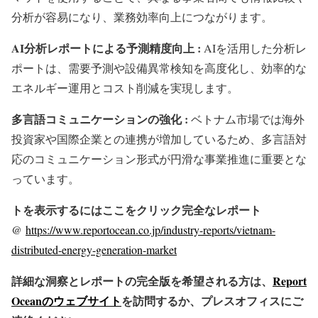
分析が容易になり、業務効率向上につながります。
AI分析レポートによる予測精度向上 :
AIを活用した分析レ
ポートは、需要予測や設備異常検知を高度化し、効率的な
エネルギー運用とコスト削減を実現します。
多言語コミュニケーションの強化 :
ベトナム市場では海外
投資家や国際企業との連携が増加しているため、多言語対
応のコミュニケーション形式が円滑な事業推進に重要とな
っています。
トを表示するにはここをクリック完全なレポート
@
https://www.reportocean.co.jp/industry-reports/vietnam-
distributed-energy-generation-market
詳細な洞察とレポートの完全版を希望される方は、
Report
Oceanのウェブサイト
を訪問するか、プレスオフィスにご