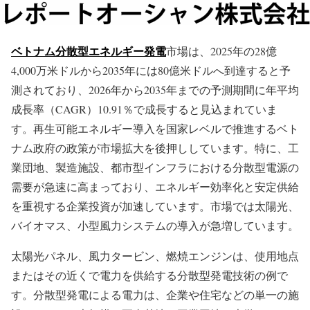
ベトナム分散型エネルギー発電
市場は、2025年の28億
4,000万米ドルから2035年には80億米ドルへ到達すると予
測されており、2026年から2035年までの予測期間に年平均
成長率（CAGR）10.91％で成長すると見込まれていま
す。再生可能エネルギー導入を国家レベルで推進するベト
ナム政府の政策が市場拡大を後押ししています。特に、工
業団地、製造施設、都市型インフラにおける分散型電源の
需要が急速に高まっており、エネルギー効率化と安定供給
を重視する企業投資が加速しています。市場では太陽光、
バイオマス、小型風力システムの導入が急増しています。
太陽光パネル、風力タービン、燃焼エンジンは、使用地点
またはその近くで電力を供給する分散型発電技術の例で
す。分散型発電による電力は、企業や住宅などの単一の施