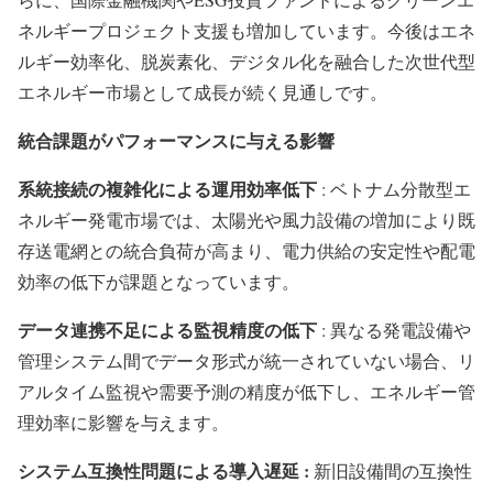
ネルギープロジェクト支援も増加しています。今後はエネ
ルギー効率化、脱炭素化、デジタル化を融合した次世代型
エネルギー市場として成長が続く見通しです。
統合課題がパフォーマンスに与える影響
系統接続の複雑化による運用効率低下
: ベトナム分散型エ
ネルギー発電市場では、太陽光や風力設備の増加により既
存送電網との統合負荷が高まり、電力供給の安定性や配電
効率の低下が課題となっています。
データ連携不足による監視精度の低下
: 異なる発電設備や
管理システム間でデータ形式が統一されていない場合、リ
アルタイム監視や需要予測の精度が低下し、エネルギー管
理効率に影響を与えます。
システム互換性問題による導入遅延 :
新旧設備間の互換性