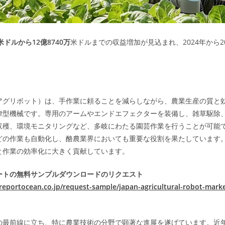
万米ドルから12億8740万
米ドルまでの収益増加が見込まれ、2024年から
アグリボット）は、手作業に頼ることを減らしながら、農業生産の質と
律型機械です。専用のアームやエンドエフェクターを装備し、雑草駆除
収穫、環境モニタリングなど、多岐にわたる園芸作業を行うことが可能
どの作業も自動化し、酪農業界においても重要な役割を果たしています
と作業の効率化に大きく貢献しています。
ートの無料サンプルダウンロードのリクエスト
reportocean.co.jp/request-sample/japan-agricultural-robot-mark
の最前線に立ち、特に農業技術の分野で顕著な進展を遂げています。近