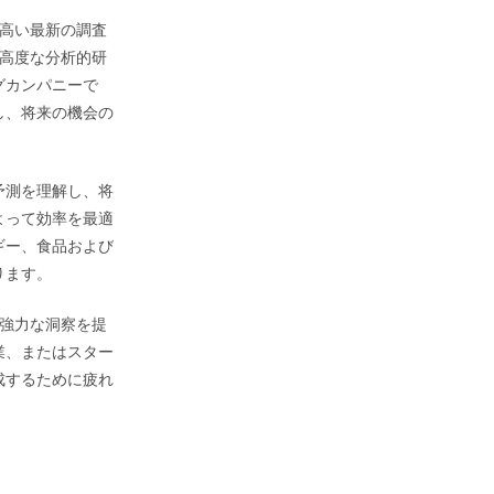
の高い最新の調査
高度な分析的研
グカンパニーで
し、将来の機会の
予測を理解し、将
よって効率を最適
ギー、食品および
ります。
が強力な洞察を提
業、またはスター
成するために疲れ