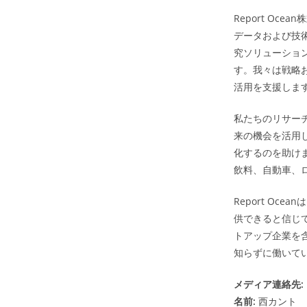
Report O
データおよび技
究ソリューショ
す。我々は戦略
活用を支援しま
私たちのリサー
来の機会を活用
化するのを助け
飲料、自動車、
Report O
供できると信じ
トアップ企業を
知らずに働いて
メディア連絡先:
名前:
西カント