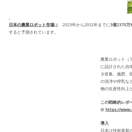
日本の農業ロボット市場
は、2023年から2032年までに
3億2370
すると予測されています。
農業ロボット（
に設計された自
タ収集、施肥、
の洗浄や搾乳な
物の生産性向上
この戦略的レポ
@
https://www.
導入
日本は技術革新