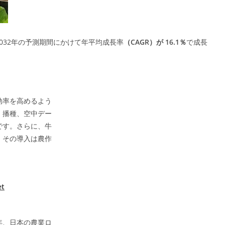
2032年の予測期間にかけて年平均成長率
（CAGR）が 16.1％
で成長
効率を高めるよう
、播種、空中デー
です。さらに、牛
。その導入は農作
et
年、日本の農業ロ