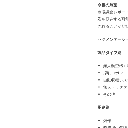
今後の展望
市場調査レポー
及を促進する可
されることが期
セグメンテーシ
製品タイプ別
無人航空機 (U
搾乳ロボット
自動収穫シス
無人トラクタ
その他
用途別
畑作
酪農場の管理