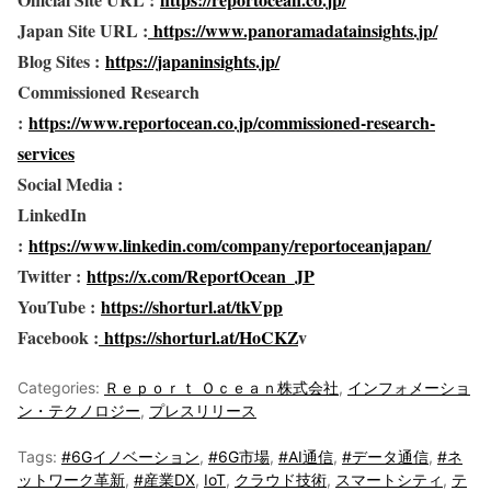
Japan Site URL :
https://www.panoramadatainsights.jp/
Blog Sites :
https://japaninsights.jp/
Commissioned Research
:
https://www.reportocean.co.jp/commissioned-research-
services
Social Media :
LinkedIn
:
https://www.linkedin.com/company/reportoceanjapan/
Twitter :
https://x.com/ReportOcean_JP
YouTube :
https://shorturl.at/tkVpp
Facebook :
https://shorturl.at/HoCKZ
v
Categories:
Ｒｅｐｏｒｔ Ｏｃｅａｎ株式会社
,
インフォメーショ
ン・テクノロジー
,
プレスリリース
Tags:
#6Gイノベーション
,
#6G市場
,
#AI通信
,
#データ通信
,
#ネ
ットワーク革新
,
#産業DX
,
IoT
,
クラウド技術
,
スマートシティ
,
テ