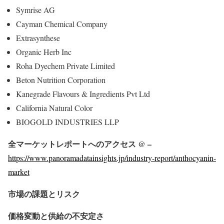
Symrise AG
Cayman Chemical Company
Extrasynthese
Organic Herb Inc
Roha Dyechem Private Limited
Beton Nutrition Corporation
Kanegrade Flavours & Ingredients Pvt Ltd
California Natural Color
BIOGOLD INDUSTRIES LLP
全マーケットレポートへのアクセス @ –
https://www.panoramadatainsights.jp/industry-report/anthocyanin-
market
市場の課題とリスク
価格変動と供給の不安定さ