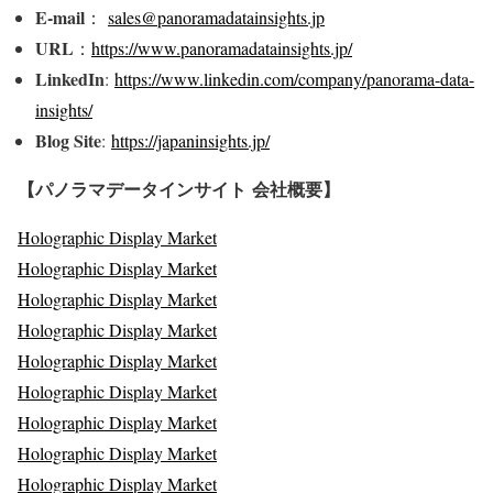
E-mail
：
sales@panoramadatainsights.jp
URL
：
https://www.panoramadatainsights.jp/
LinkedIn
:
https://www.linkedin.com/company/panorama-data-
insights/
Blog Site
:
https://japaninsights.jp/
【パノラマデータインサイト
会社概要】
Holographic Display Market
Holographic Display Market
Holographic Display Market
Holographic Display Market
Holographic Display Market
Holographic Display Market
Holographic Display Market
Holographic Display Market
Holographic Display Market