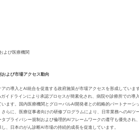
および医療機関
制および市場アクセス動向
ケアの導入とAI統合を促進する政府施策が市場アクセスを形成しています
DAガイドラインにより承認プロセスが簡素化され、病院や診療所での導
ています。国内医療機関とグローバルAI開発者との戦略的パートナーシ
。さらに、医療従事者向けの研修プログラムにより、日常業務へのAIツ
ータプライバシー規制および倫理的AIフレームワークの遵守も優先され
保し、日本のがん診断AI市場の持続的成長を促進しています。