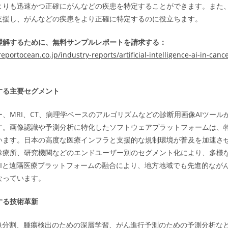
よりも迅速かつ正確にがんなどの疾患を特定することができます。また
支援し、がんなどの疾患をより正確に特定するのに役立ちます。
理解するために、無料サンプルレポートを請求する：
eportocean.co.jp/industry-reports/artificial-intelligence-ai-in-canc
する主要セグメント
、MRI、CT、病理学ベースのアルゴリズムなどの診断用画像AIツール
す。画像認識や予測分析に特化したソフトウェアプラットフォームは、
います。日本の高度な医療インフラと支援的な規制環境が普及を加速さ
診療所、研究機関などのエンドユーザー別のセグメント化により、多様
AIと遠隔医療プラットフォームの融合により、地方地域でも先進的なが
なっています。
する技術革新
画像分割、腫瘍検出のための深層学習、がん進行予測のための予測分析な