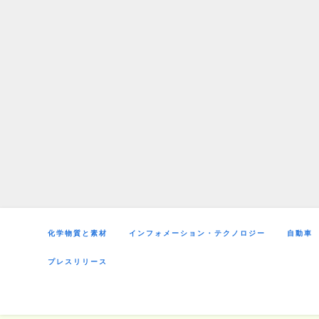
Skip
to
content
化学物質と素材
インフォメーション・テクノロジー
自動車
プレスリリース