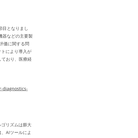
節目となりまし
波機器などの主要製
性評価に関する問
クトにより導入が
しており、医療経
r-diagnostics-
ルゴリズムは膨大
、AIツールによ