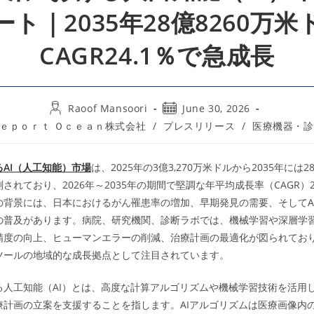
ート｜2035年28億8260万米
CAGR24.1％で急成長
Post
Post
Raoof Mansoori
June 30, 2026
author:
published:
ｅｐｏｒｔ Ｏｃｅａｎ株式会社
/
プレスリリース
/
医療機器・診
ry:
AI（人工知能）市場
は、2025年の3億3,270万米ドルから2035年には28
されており、2026年～2035年の期間で堅調な年平均成長率（CAGR）2
の背景には、日本におけるがん罹患率の増加、早期発見の需要、そしてA
の普及があります。病院、研究機関、診断ラボでは、機械学習や深層学
精度の向上、ヒューマンエラーの削減、治療計画の最適化が図られており
ツールの地域的な成長拠点として注目されています。
る人工知能（AI）とは、高度な計算アルゴリズムや機械学習技術を活用
療計画の立案を支援することを指します。AIアルゴリズムは医療画像内