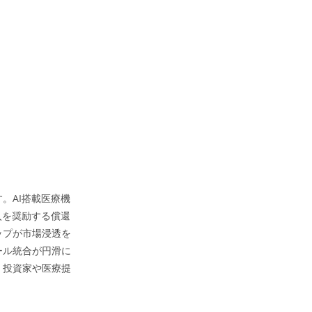
。AI搭載医療機
入を奨励する償還
ップが市場浸透を
ール統合が円滑に
、投資家や医療提