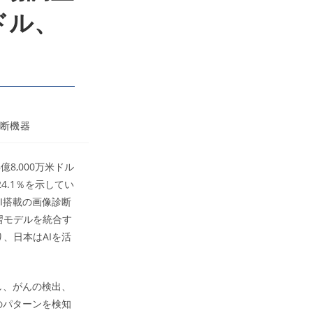
ドル、
断機器
億8,000万米ドル
4.1％を示してい
I搭載の画像診断
習モデルを統合す
、日本はAIを活
し、がんの検出、
のパターンを検知