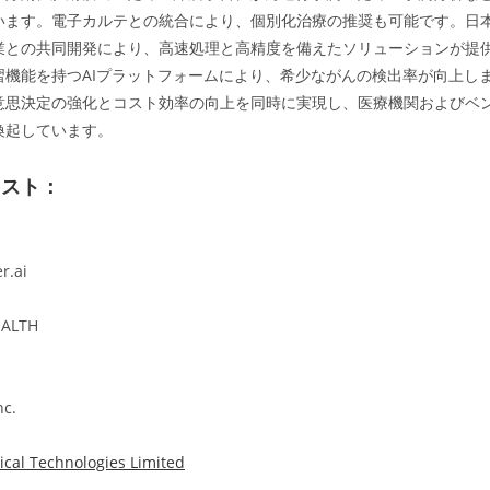
います。電子カルテとの統合により、個別化治療の推奨も可能です。日本
業との共同開発により、高速処理と高精度を備えたソリューションが提
習機能を持つAIプラットフォームにより、希少ながんの検出率が向上し
意思決定の強化とコスト効率の向上を同時に実現し、医療機関およびベ
喚起しています。
リスト：
r.ai
EALTH
nc.
cal Technologies Limited