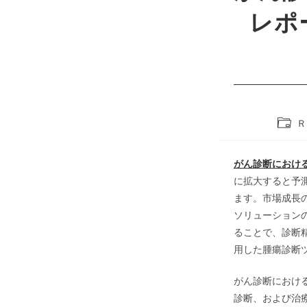
レポ
Post
Ｒ
catego
がん診断における
に拡大すると予測
ます。市場成長
ソリューション
ることで、診断
用した腫瘍診断
がん診断におけ
診断、および治