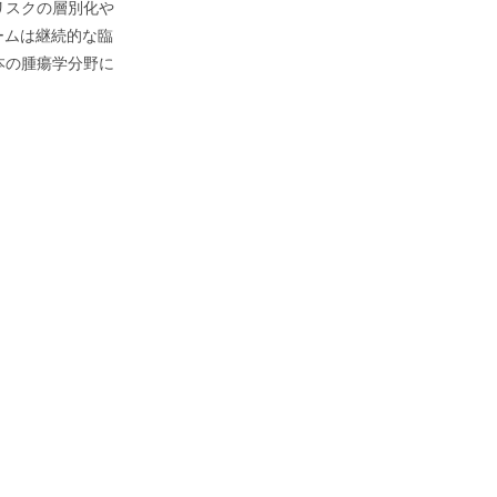
リスクの層別化や
ームは継続的な臨
本の腫瘍学分野に