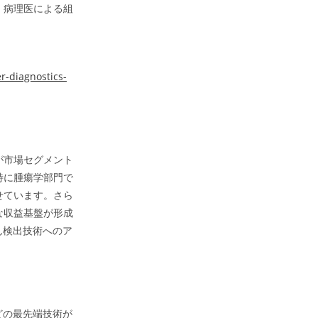
、病理医による組
er-diagnostics-
が市場セグメント
特に腫瘍学部門で
せています。さら
な収益基盤が形成
ん検出技術へのア
どの最先端技術が