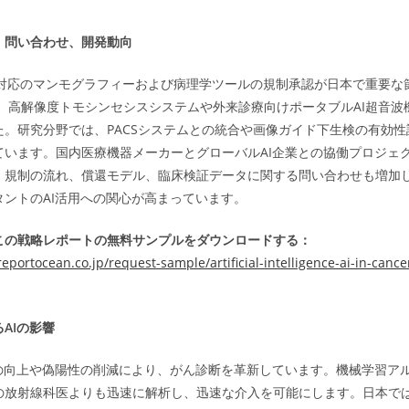
、問い合わせ、開発動向
AI対応のマンモグラフィーおよび病理学ツールの規制承認が日本で重要な
は、高解像度トモシンセシスシステムや外来診療向けポータブルAI超音
た。研究分野では、PACSシステムとの統合や画像ガイド下生検の有効
ています。国内医療機器メーカーとグローバルAI企業との協働プロジェ
。規制の流れ、償還モデル、臨床検証データに関する問い合わせも増加
タントのAI活用への関心が高まっています。
この戦略レポートの無料サンプルをダウンロードする：
eportocean.co.jp/request-sample/artificial-intelligence-ai-in-cance
AIの影響
率の向上や偽陽性の削減により、がん診断を革新しています。機械学習ア
の放射線科医よりも迅速に解析し、迅速な介入を可能にします。日本では