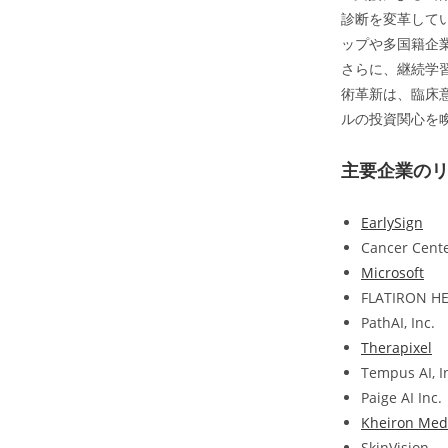
診断を変革して
ップや多国籍企
さらに、継続学
術革新は、臨床
ルの投資関心を
主要企業の
EarlySign
Cancer Cente
Microsoft
FLATIRON H
PathAI, Inc.
Therapixel
Tempus AI, I
Paige AI Inc.
Kheiron Medi
SkinVision