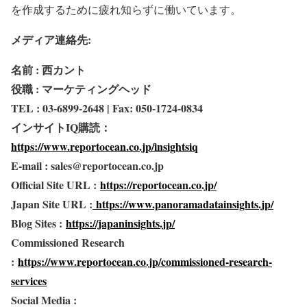
を作成するために疲れ知らずに働いています。
メディア連絡先:
名前 : 西カント
役職 : マーケティングヘッド
TEL : 03-6899-2648 | Fax: 050-1724-0834
インサイトIQ購読：
https://www.reportocean.co.jp/insightsiq
E-mail : sales@reportocean.co.jp
Official Site URL :
https://reportocean.co.jp/
Japan Site URL :
https://www.panoramadatainsights.jp/
Blog Sites :
https://japaninsights.jp/
Commissioned Research
:
https://www.reportocean.co.jp/commissioned-research-
services
Social Media :