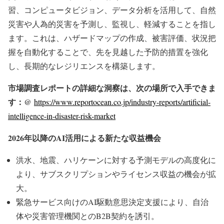
習、コンピュータビジョン、データ分析を活用して、自然
災害や人為的災害を予測し、監視し、軽減することを指し
ます。これは、ハザードマップの作成、被害評価、状況把
握を自動化することで、先を見越した予防的措置を強化
し、長期的なレジリエンスを構築します。
市場調査レポートの詳細な洞察は、次の場所で入手できま
す：@
https://www.reportocean.co.jp/industry-reports/artificial-
intelligence-in-disaster-risk-market
2026年以降のAI活用による新たな収益機会
洪水、地震、ハリケーンに対する予測モデルの高度化に
より、サブスクリプションやライセンス収益の機会が拡
大。
緊急サービス向けのAI駆動意思決定支援により、自治
体や災害管理機関とのB2B契約を誘引。