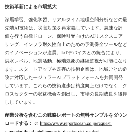
技術革新による市場拡大
深層学習、強化学習、リアルタイム地理空間分析などの最
先端AI技術は、災害対策を再定義しています。急速な評
価を行う自律ドローン、保険引受向けのAIリスクスコア
リング、インフラ耐久性向上のための予測保全ツールなど
のイノベーションが進展。IoTデバイスとの統合により、
洪水レベル、地震活動、極端気象の継続監視が可能になり
ます。スタートアップや既存の技術企業は、地域ごとの危
険に対応したモジュラーAIプラットフォームを共同開発
しています。これらの技術進歩は精度向上だけでなく、ク
ロスセクターの収益機会を創出し、市場の長期成長を後押
ししています。
産業分析を含むこの戦略レポートの無料サンプルをダウン
ロードする： @
https://www.reportocean.co.jp/request-
sample/artificial-intelligence-in-disaster-risk-market