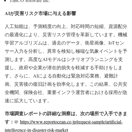
TIBCO Software Inc.
AIが災害リスク市場に与える影響
人工知能は、予測精度の向上、対応時間の短縮、資源配分
の最適化により、災害リスク管理を革新しています。機械
学習アルゴリズムは、過去のデータ、衛星画像、IoTセン
サー入力を分析し、異常を検知し極端な気象イベントを予
測します。高度なAIモデルはシナリオプランニングを支
援し、政府や企業が潜在的損失を軽減する手助けをしま
す。さらに、AIによる自動化は緊急対応業務、避難計
画、災害後の復旧計画を効率化します。この結果、公共安
全機関、保険会社、重要インフラ運営者における採用が急
速に拡大しています。
市場調査レポートの詳細な洞察は、次の場所で入手できま
す：@
https://www.reportocean.co.jp/request-sample/artificial-
intelligence-in-disaster-risk-market