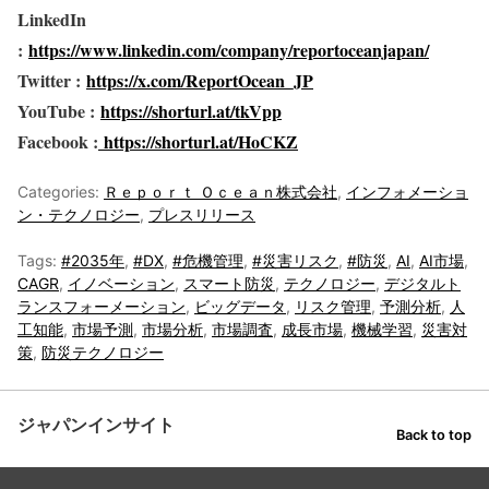
LinkedIn
:
https://www.linkedin.com/company/reportoceanjapan/
Twitter :
https://x.com/ReportOcean_JP
YouTube :
https://shorturl.at/tkVpp
Facebook :
https://shorturl.at/HoCKZ
Categories:
Ｒｅｐｏｒｔ Ｏｃｅａｎ株式会社
,
インフォメーショ
ン・テクノロジー
,
プレスリリース
Tags:
#2035年
,
#DX
,
#危機管理
,
#災害リスク
,
#防災
,
AI
,
AI市場
,
CAGR
,
イノベーション
,
スマート防災
,
テクノロジー
,
デジタルト
ランスフォーメーション
,
ビッグデータ
,
リスク管理
,
予測分析
,
人
工知能
,
市場予測
,
市場分析
,
市場調査
,
成長市場
,
機械学習
,
災害対
策
,
防災テクノロジー
ジャパンインサイト
Back to top