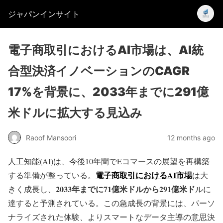
ジャパンインサイト
電子商取引におけるAI市場は、AI統
合型決済イノベーションのCAGR
17%を背景に、2033年までに291億
米ドルに拡大する見込み
Raoof Mansoori
12 months ago
人工知能(AI)は、今後10年間でEコマースの展望を再構築
電子商取引におけるAI市場
する準備が整っている。
は大
2033年までに71億米ドルから291億米ド
きく成長し、
ルに
達すると予測されている。この急成長の背景には、パーソ
ナライズされた体験、よりスマートなデータ主導の意思決