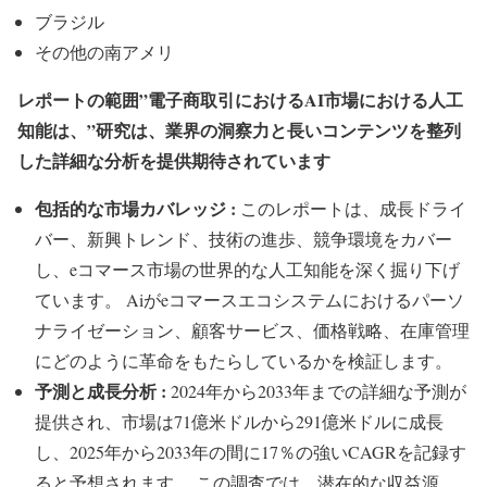
ブラジル
その他の南アメリ
レポートの範囲”電子商取引におけるAI市場における人工
知能は、”研究は、業界の洞察力と長いコンテンツを整列
した詳細な分析を提供期待されています
包括的な市場カバレッジ :
このレポートは、成長ドライ
バー、新興トレンド、技術の進歩、競争環境をカバー
し、eコマース市場の世界的な人工知能を深く掘り下げ
ています。 Aiがeコマースエコシステムにおけるパーソ
ナライゼーション、顧客サービス、価格戦略、在庫管理
にどのように革命をもたらしているかを検証します。
予測と成長分析 :
2024年から2033年までの詳細な予測が
提供され、市場は71億米ドルから291億米ドルに成長
し、2025年から2033年の間に17％の強いCAGRを記録す
ると予想されます。 この調査では、潜在的な収益源、