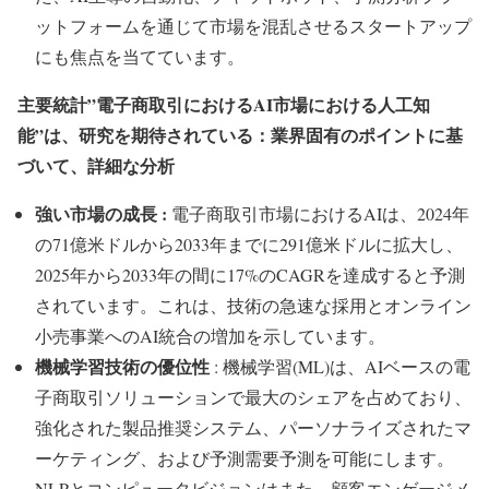
ットフォームを通じて市場を混乱させるスタートアップ
にも焦点を当てています。
主要統計”電子商取引におけるAI市場における人工知
能”は、研究を期待されている：業界固有のポイントに基
づいて、詳細な分析
強い市場の成長 :
電子商取引市場におけるAIは、2024年
の71億米ドルから2033年までに291億米ドルに拡大し、
2025年から2033年の間に17%のCAGRを達成すると予測
されています。これは、技術の急速な採用とオンライン
小売事業へのAI統合の増加を示しています。
機械学習技術の優位性
: 機械学習(ML)は、AIベースの電
子商取引ソリューションで最大のシェアを占めており、
強化された製品推奨システム、パーソナライズされたマ
ーケティング、および予測需要予測を可能にします。
NLPとコンピュータビジョンはまた、顧客エンゲージメ