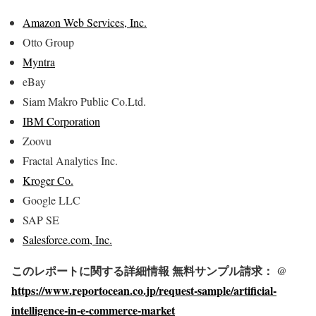
Amazon Web Services, Inc.
Otto Group
Myntra
eBay
Siam Makro Public Co.Ltd.
IBM Corporation
Zoovu
Fractal Analytics Inc.
Kroger Co.
Google LLC
SAP SE
Salesforce.com, Inc.
このレポートに関する詳細情報 無料サンプル請求： @
https://www.reportocean.co.jp/request-sample/artificial-
intelligence-in-e-commerce-market