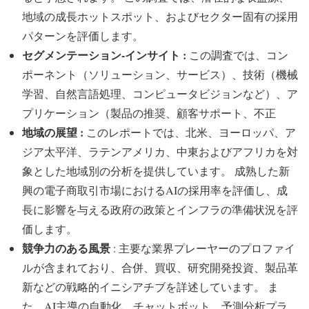
地域の成長ホットスポット、およびセクター固有の採用
パターンを評価します。
セグメンテーション-インサイト :
この調査では、コン
ポーネント（ソリューション、サービス）、技術（機械
学習、自然言語処理、コンピュータビジョンなど）、ア
プリケーション（製品の推奨、顧客サポート、不正
地域の展望 :
このレポートでは、北米、ヨーロッパ、ア
ジア太平洋、ラテンアメリカ、中東およびアフリカを対
象とした地域別の分析を提供しています。 成熟した新
興の電子商取引市場におけるAIの採用率を評価し、成
長に影響を与える政府の政策とインフラの準備状況を評
価します。
競争力のある風景
: 主要な業界プレーヤーのプロファイ
ルが含まれており、合併、買収、研究開発投資、製品革
新などの戦略的イニシアチブを詳述しています。 ま
た、AI主導の自動化、チャットボット、予測分析プラ