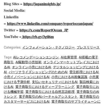
Blog Sites =
https://japaninsights.jp/
Social Media:
LinkedIn
=
https://www.linkedin.com/company/reportoceanjapan/
Twitter =
https://x.com/ReportOcean_JP
YouTube =
https://rb.gy/3gtl6m
Categories:
インフォメーション・テクノロジー
,
プレスリリース
Tags:
AIレコメンデーションエンジン
,
AI在庫管理
,
AI搭載の電子
商取引
,
AI駆動型小売技術
,
オンラインマーケットプレイスにおけ
るAI
,
オンライン小売におけるAI
,
デジタルショッピングにおける
AI
,
パーソナライズショッピングのためのAI
,
受注処理におけるAI
,
小売イノベーションにおけるAI
,
小売におけるAI画像認識
,
小売業
における予測分析
,
支払いセキュリティにおけるAI
,
製品検索にお
けるAI
,
電子商取引におけるディープラーニング
,
電子商取引にお
ける機械学習
,
電子商取引における自然言語処理
,
電子商取引のAI
トレンド
,
電子商取引のAIバーチャルアシスタント
,
電子商取引の
カスタマーサービスにおけるAI
,
電子商取引のサプライチェーンに