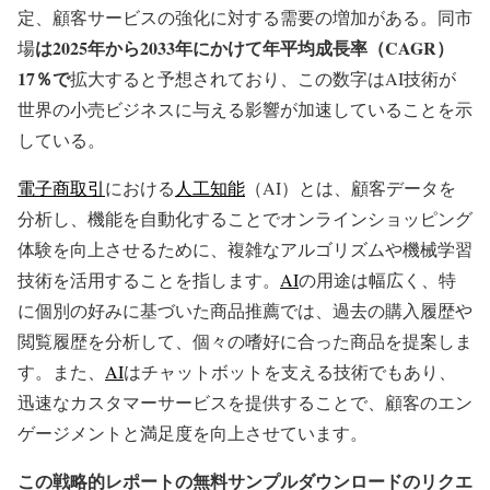
定、顧客サービスの強化に対する需要の増加がある。同市
は2025年から2033年にかけて年平均成長率（CAGR）
場
17％で
拡大すると予想されており、この数字はAI技術が
世界の小売ビジネスに与える影響が加速していることを示
している。
電子商取引
における
人工知能
（AI）とは、顧客データを
分析し、機能を自動化することでオンラインショッピング
体験を向上させるために、複雑なアルゴリズムや機械学習
技術を活用することを指します。
AI
の用途は幅広く、特
に個別の好みに基づいた商品推薦では、過去の購入履歴や
閲覧履歴を分析して、個々の嗜好に合った商品を提案しま
す。また、
AI
はチャットボットを支える技術でもあり、
迅速なカスタマーサービスを提供することで、顧客のエン
ゲージメントと満足度を向上させています。
この戦略的レポートの無料サンプルダウンロードのリクエ