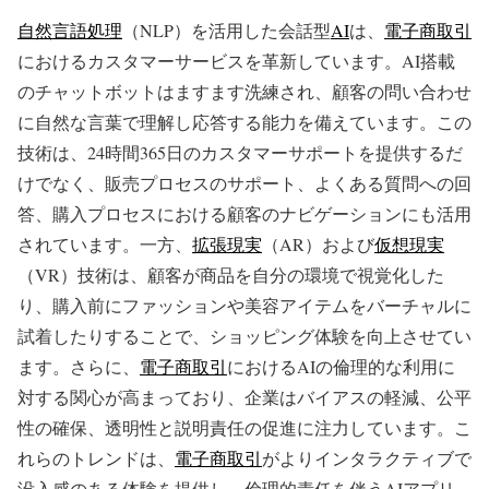
自然言語処理
（NLP）を活用した会話型
AI
は、
電子商取引
におけるカスタマーサービスを革新しています。AI搭載
のチャットボットはますます洗練され、顧客の問い合わせ
に自然な言葉で理解し応答する能力を備えています。この
技術は、24時間365日のカスタマーサポートを提供するだ
けでなく、販売プロセスのサポート、よくある質問への回
答、購入プロセスにおける顧客のナビゲーションにも活用
されています。一方、
拡張現実
（AR）および
仮想現実
（VR）技術は、顧客が商品を自分の環境で視覚化した
り、購入前にファッションや美容アイテムをバーチャルに
試着したりすることで、ショッピング体験を向上させてい
ます。さらに、
電子商取引
におけるAIの倫理的な利用に
対する関心が高まっており、企業はバイアスの軽減、公平
性の確保、透明性と説明責任の促進に注力しています。こ
れらのトレンドは、
電子商取引
がよりインタラクティブで
没入感のある体験を提供し、倫理的責任を伴うAIアプリ