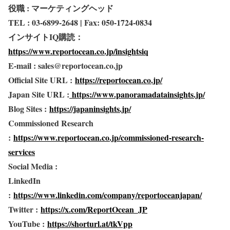
役職 : マーケティングヘッド
TEL : 03-6899-2648 | Fax: 050-1724-0834
インサイトIQ購読：
https://www.reportocean.co.jp/insightsiq
E-mail : sales@reportocean.co.jp
Official Site URL :
https://reportocean.co.jp/
Japan Site URL :
https://www.panoramadatainsights.jp/
Blog Sites :
https://japaninsights.jp/
Commissioned Research
:
https://www.reportocean.co.jp/commissioned-research-
services
Social Media :
LinkedIn
:
https://www.linkedin.com/company/reportoceanjapan/
Twitter :
https://x.com/ReportOcean_JP
YouTube :
https://shorturl.at/tkVpp