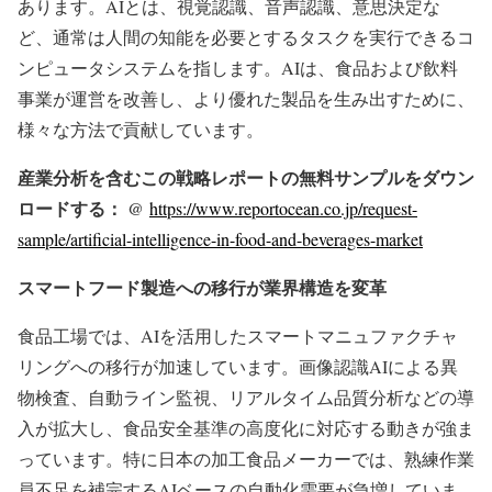
あります。AIとは、視覚認識、音声認識、意思決定な
ど、通常は人間の知能を必要とするタスクを実行できるコ
ンピュータシステムを指します。AIは、食品および飲料
事業が運営を改善し、より優れた製品を生み出すために、
様々な方法で貢献しています。
産業分析を含むこの戦略レポートの無料サンプルをダウン
ロードする： @
https://www.reportocean.co.jp/request-
sample/artificial-intelligence-in-food-and-beverages-market
スマートフード製造への移行が業界構造を変革
食品工場では、AIを活用したスマートマニュファクチャ
リングへの移行が加速しています。画像認識AIによる異
物検査、自動ライン監視、リアルタイム品質分析などの導
入が拡大し、食品安全基準の高度化に対応する動きが強ま
っています。特に日本の加工食品メーカーでは、熟練作業
員不足を補完するAIベースの自動化需要が急増していま