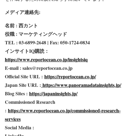
メディア連絡先:
名前 : 西カント
役職 : マーケティングヘッド
TEL : 03-6899-2648 | Fax: 050-1724-0834
インサイトIQ購読：
https://www.reportocean.co.jp/insightsiq
E-mail : sales@reportocean.co.jp
Official Site URL :
https://reportocean.co.jp/
Japan Site URL :
https://www.panoramadatainsights.jp/
Blog Sites :
https://japaninsights.jp/
Commissioned Research
:
https://www.reportocean.co.jp/commissioned-research-
services
Social Media :
LinkedIn