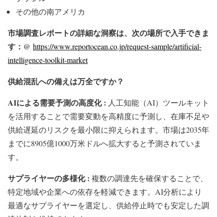
その他の南アメリカ
市場調査レポートの詳細な洞察は、次の場所で入手できま
す：@
https://www.reportocean.co.jp/request-sample/artificial-
intelligence-toolkit-market
供給混乱への備えは万全ですか？
AIによる需要予測の高度化 :
人工知能（AI）ツールキット
を活用することで需要変動を高精度に予測し、在庫不足や
供給遅延のリスクを最小限に抑えられます。市場は2035年
までに8905億1000万米ドルへ拡大すると予測されていま
す。
サプライヤーの多様化 :
複数の調達先を確保することで、
特定地域や企業への依存を軽減できます。AI分析により
最適なサプライヤーを選定し、供給停止時でも安定した調