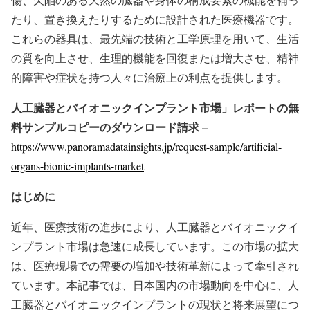
たり、置き換えたりするために設計された医療機器です。
これらの器具は、最先端の技術と工学原理を用いて、生活
の質を向上させ、生理的機能を回復または増大させ、精神
的障害や症状を持つ人々に治療上の利点を提供します。
人工臓器とバイオニックインプラント市場」レポートの無
料サンプルコピーのダウンロード請求 –
https://www.panoramadatainsights.jp/request-sample/artificial-
organs-bionic-implants-market
はじめに
近年、医療技術の進歩により、人工臓器とバイオニックイ
ンプラント市場は急速に成長しています。この市場の拡大
は、医療現場での需要の増加や技術革新によって牽引され
ています。本記事では、日本国内の市場動向を中心に、人
工臓器とバイオニックインプラントの現状と将来展望につ