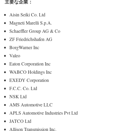
主要な企業：
Aisin Seiki Co. Ltd
Magneti Marelli S.p.A.
Schaeffler Group AG & Co
ZF Friedrichshafen AG
BorgWarner Inc
Valeo
Eaton Corporation Inc
WABCO Holdings Inc
EXEDY Corporation
F.C.C. Co. Ltd
NSK Ltd
AMS Automotive LLC
APLS Automotive Industries Pvt Ltd
JATCO Ltd
Allison Transmission Inc.