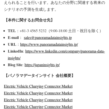
えられることを行います。あなたの分野に関連する将来の
シナリオの予測を生成します。
【本件に関するお問合せ先】
TEL
：+81-3 4565 5232（9:00-18:00 土日・祝日を除く）
E-mail
：
sales@panoramadatainsights.jp
URL
：
https://www.panoramadatainsights.jp/
LinkedIn
:
https://www.linkedin.com/company/panorama-data-
insights/
Blog Site
:
https://japaninsights.jp/
【パノラマデータインサイト
会社概要】
Electric Vehicle Charging Connector Market
Electric Vehicle Charging Connector Market
Electric Vehicle Charging Connector Market
Electric Vehicle Charging Connector Market