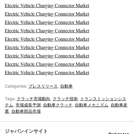
Electric Vehicle Charging Connector Market
Electric Vehicle Charging Connector Market
Electric Vehicle Charging Connector Market
Electric Vehicle Charging Connector Market
Electric Vehicle Charging Connector Market
Electric Vehicle Charging Connector Market
Electric Vehicle Charging Connector Market
Electric Vehicle Charging Connector Market
Electric Vehicle Charging Connector Market
Categories:
プレスリリース
,
自動車
Tags:
クラッチ市場動向
,
クラッチ技術
,
トランスミッションシス
テム
,
市場成長予測
,
自動車クラッチ
,
自動車メカニズム
,
自動車産
業
,
自動車部品市場
ジャパンインサイト