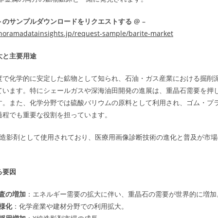
のサンプルダウンロードをリクエストする @ –
noramadatainsights.jp/request-sample/barite-market
大と主要用途
度で化学的に安定した鉱物として知られ、石油・ガス産業における掘削
ています。特にシェールガスや深海油田開発の進展は、重晶石需要を押
す。また、化学分野では硫酸バリウムの原料として利用され、ゴム・プ
過程でも重要な役割を担っています。
線造影剤として使用されており、医療用画像診断技術の進化と普及が市場
。
る要因
査の増加
：エネルギー需要の拡大に伴い、重晶石の需要が世界的に増加
様化
：化学産業や建材分野での利用拡大。