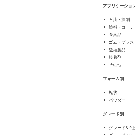
アプリケーショ
石油・掘削
塗料・コーテ
医薬品
ゴム・プラス
繊維製品
接着剤
その他
フォーム別
塊状
パウダー
グレード別
グレード3.9