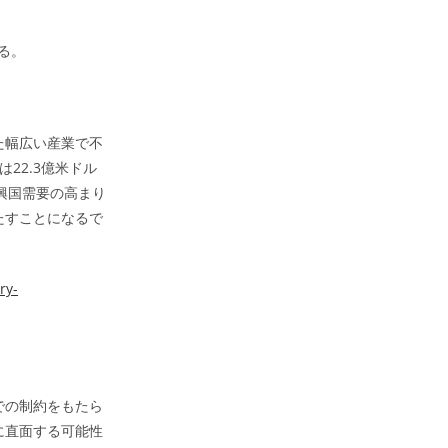
る。
た幅広い産業で不
は22.3億米ドル
新興国需要の高まり
たすことになるで
ry-
での制約をもたら
に直面する可能性