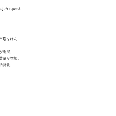
.jp/request-
市場をけん
が進展。
費量が増加。
活発化。