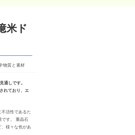
3億米ド
学物質と素材
する見通しです。
測されており、エ
に不活性であるた
重です。 重晶石
ど、様々な色があ