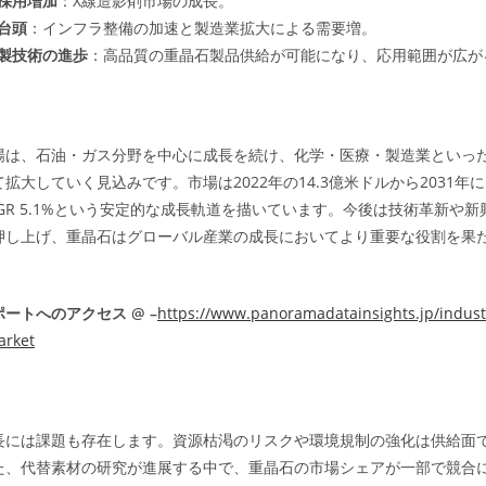
採用増加
：X線造影剤市場の成長。
台頭
：インフラ整備の加速と製造業拡大による需要増。
製技術の進歩
：高品質の重晶石製品供給が可能になり、応用範囲が広が
場は、石油・ガス分野を中心に成長を続け、化学・医療・製造業といっ
拡大していく見込みです。市場は2022年の14.3億米ドルから2031年に
GR 5.1%という安定的な成長軌道を描いています。今後は技術革新や
押し上げ、重晶石はグローバル産業の成長においてより重要な役割を果
ートへのアクセス @ –
https://www.panoramadatainsights.jp/indust
arket
長には課題も存在します。資源枯渇のリスクや環境規制の強化は供給面
た、代替素材の研究が進展する中で、重晶石の市場シェアが一部で競合