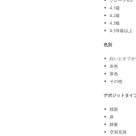
グレード4.0
4.1級
4.2級
4.3級
4.3等級以上
色別
白いとオフホ
灰色
茶色
その他
デポジットタイ
残留
床
静脈
空洞充填