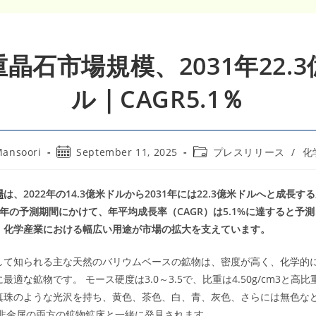
晶石市場規模、2031年22.
ル｜CAGR5.1％
Post
Post
Mansoori
September 11, 2025
プレスリリース
/
化
published:
category:
場
は、2022年の14.3億米ドルから2031年には22.3億米ドルへと成長
031年の予測期間にかけて、年平均成長率（CAGR）は5.1%に達すると予
、化学産業における幅広い用途が市場の拡大を支えています。
して知られる主な天然のバリウムベースの鉱物は、密度が高く、化学的
適な鉱物です。 モース硬度は3.0～3.5で、比重は4.50g/cm3と高比
真珠のような光沢を持ち、黄色、茶色、白、青、灰色、さらには無色な
と非金属の両方の鉱物鉱床と一緒に発見されます。