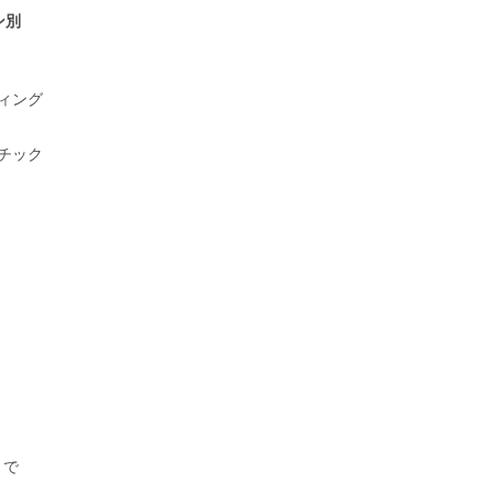
ン別
ィング
チック
まで