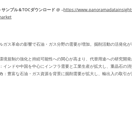
サンプル＆TOCダウンロード @ –
https://www.panoramadatainsights
market
ルガス革命の影響で石油・ガス分野の需要が増加。掘削活動の活発化が
環境規制の強化と持続可能性への関心が高まり、代替用途への研究開発
：インドや中国を中心にインフラ需要と工業生産が拡大し、重晶石の消
カ
：豊富な石油・ガス資源を背景に掘削需要が拡大し、輸出入の取引が