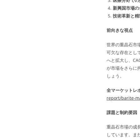
医療分野での
新興国市場の
技術革新と精
前向きな視点
世界の重晶石市
可欠な存在として
へと拡大し、CA
が市場をさらに
しょう。
全マーケットレポ
report/barite-m
課題と制約要因
重晶石市場の成
しています。ま