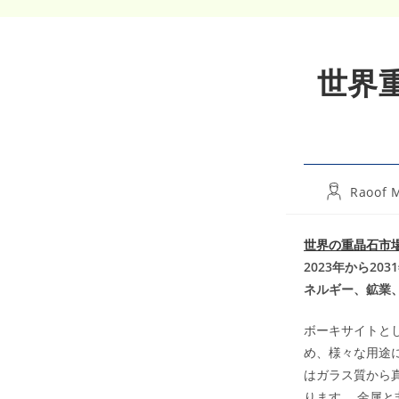
世界重
Post
Raoof 
author:
世界の重晶石市
2023年から2
ネルギー、鉱業
ボーキサイトと
め、様々な用途に最
はガラス質から
ります。 金属