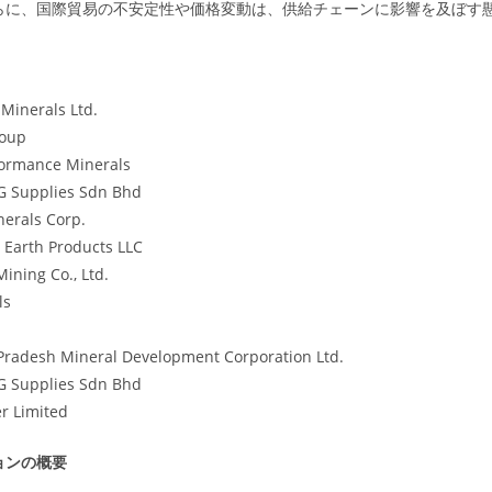
らに、国際貿易の不安定性や価格変動は、供給チェーンに影響を及ぼす
 Minerals Ltd.
roup
ormance Minerals
 Supplies Sdn Bhd
nerals Corp.
l Earth Products LLC
Mining Co., Ltd.
ls
Pradesh Mineral Development Corporation Ltd.
 Supplies Sdn Bhd
r Limited
ョンの概要