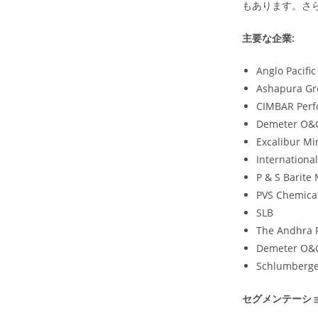
もあります。さ
主要な企業:
Anglo Pacific
Ashapura G
CIMBAR Perf
Demeter O&G
Excalibur Mi
Internationa
P & S Barite 
PVS Chemica
SLB
The Andhra 
Demeter O&G
Schlumberge
セグメンテーシ