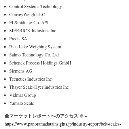
Control Systems Technology
ConveyWeigh LLC
FLSmidth & Co. A/S
MERRICK Industries Inc
Precia SA
Rice Lake Weighing System
Saimo Technology Co. Ltd
Schenck Process Holdings GmbH
Siemens AG
Tecnetics Industries Inc
Thayer Scale-Hyer Industries Inc
Vidmar Group
Yamato Scale
全マーケットレポートへのアクセス @ –
https://www.panoramadatainsights.jp/industry-report/belt-scales-