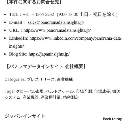
【本件に関するお問合せ先】
TEL
：+81-3 4565 5232（9:00-18:00 土日・祝日を除く）
E-mail
：
sales@panoramadatainsights.jp
URL
：
https://www.panoramadatainsights.jp/
LinkedIn
:
https://www.linkedin.com/company/panorama-data-
insights/
Blog Site
:
https://japaninsights.jp/
【パノラマデータインサイト
会社概要】
Categories:
プレスリリース
,
産業機械
Tags:
グローバル市場
,
ベルトスケール
,
市場予測
,
市場成長
,
搬送
システム
,
産業機器
,
産業用計量
,
精密測定
ジャパンインサイト
Back to top