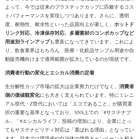
よって、今では従来のプラスチックカップに匹敵するコス
トパフォーマンスを実現しつつあります。さらに、透明
ホットド
度、耐熱性、耐水性といった品質向上が著しく、
リンク対応、冷凍保存対応、多層素材のコンボカップなど
用途別ラインアップ
も豊富になってきています。これによ
り、飲食業界はもちろん、医療・化粧品サンプル用途や自
動販売機向けまで適用範囲が拡大しているのが現状です。
消費者行動の変化とエシカル消費の定着
消費者
生分解性カップ市場の拡大は企業努力だけでなく、
側の価値観変化
にも大きく支えられています。特にミレニ
アル世代・Z世代においては「エコであること」が購買選
択の重要な基準となっており、SNS上での「#サステナブ
ル」「#エシカルライフ」投稿の増加により、企業にとっ
てもサステナビリティ対応は「選ばれる理由」となってい
ます。日本では環境省や自治体の啓発キャンペーンと相ま