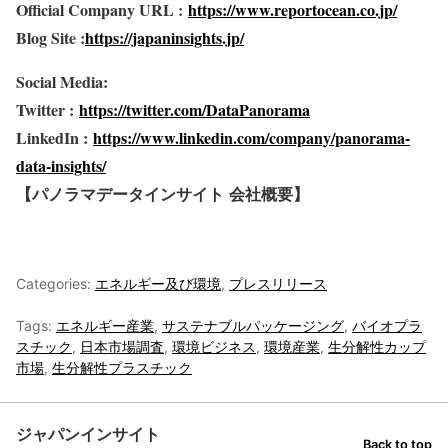
Official Company URL :
https://www.reportocean.co.jp/
Blog Site :
https://japaninsights.jp/
Social Media:
Twitter :
https://twitter.com/DataPanorama
LinkedIn :
https://www.linkedin.com/company/panorama-
data-insights/
【パノラマデータインサイト
会社概要】
Categories:
エネルギー及び環境
,
プレスリリース
Tags:
エネルギー産業
,
サステナブルパッケージング
,
バイオプラ
スチック
,
日本市場調査
,
環境ビジネス
,
環境産業
,
生分解性カップ
市場
,
生分解性プラスチック
ジャパンインサイト
Back to top