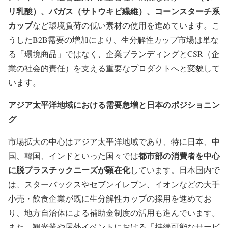
リ乳酸）、バガス（サトウキビ繊維）、コーンスターチ系
カップ
など環境負荷の低い素材の使用を進めています。こ
うしたB2B需要の増加により、生分解性カップ市場は単な
る「環境商品」ではなく、企業ブランディングとCSR（企
業の社会的責任）を支える重要なプロダクトへと変貌して
います。
アジア太平洋地域における需要急増と日本のポジショニン
グ
市場拡大の中心はアジア太平洋地域であり、特に日本、中
都市部の消費者を中心
国、韓国、インドといった国々では
に脱プラスチックニーズが顕在化
しています。日本国内で
は、スターバックスやセブンイレブン、イオンなどの大手
小売・飲食企業が既に生分解性カップの採用を進めてお
り、地方自治体による補助金制度の活用も進んでいます。
また、観光業や屋外イベントにおける「持続可能なサービ