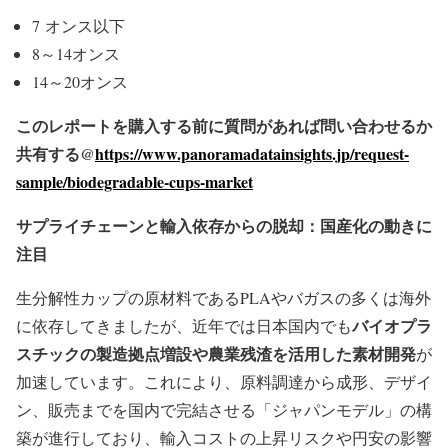
7 オンス以下
8～14オンス
14～20オンス
このレポートを購入する前に質問があれば問い合わせるか
共有する@
https://www.panoramadatainsights.jp/request-
sample/biodegradable-cups-market
サプライチェーンと輸入依存からの脱却：国産化の動きに
注目
生分解性カップの原材料であるPLAやバガスの多くは海外
バイオプラ
に依存してきましたが、近年では日本国内でも
スチックの製造拠点増設や農業残渣を活用した素材開発
が
加速しています。これにより、原料調達から成形、デザイ
ン、販売までを国内で完結させる「ジャパンモデル」の構
築が進行しており、輸入コストの上昇リスクや円安の影響