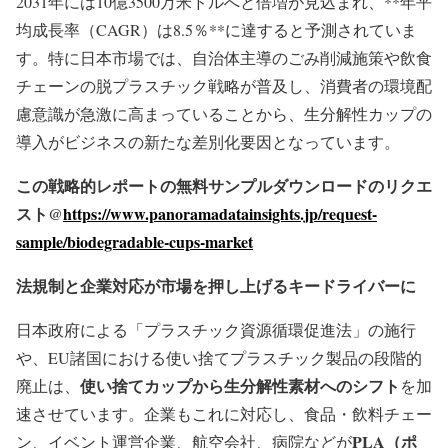
2031年には10億3500万米ドルへと倍増が見込まれ、**年平
均成長率（CAGR）は8.5％**に達すると予測されていま
す。特に日本市場では、自治体主導のごみ削減施策や飲食
チェーンの脱プラスチック戦略が普及し、消費者の環境配
慮意識が急激に高まっていることから、生分解性カップの
導入がビジネスの新たな差別化要因となっています。
この戦略的レポートの無料サンプルダウンロードのリクエ
スト@
https://www.panoramadatainsights.jp/request-
sample/biodegradable-cups-market
法規制と企業対応が市場を押し上げるキードライバーに
日本政府による「プラスチック資源循環促進法」の施行
や、EU諸国における使い捨てプラスチック製品の段階的
使い捨てカップから生分解性素材へのシフト
廃止は、
を加
速させています。企業もこれに対応し、食品・飲料チェー
PLA
（ポ
ン、イベント運営企業、航空会社、病院などが