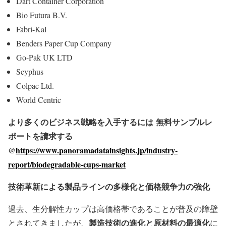
Dart Container Corporation
Bio Futura B.V.
Fabri-Kal
Benders Paper Cup Company
Go-Pak UK LTD
Scyphus
Colpac Ltd.
World Centric
より多くのビジネス戦略を入手するには
無料サンプルレ
ポートを請求する
@
https://www.panoramadatainsights.jp/industry-
report/biodegradable-cups-market
技術革新による製品ラインの多様化と価格競争力の強化
過去、生分解性カップは高価格帯であることが普及の障壁
製造技術の進化と原材料の最適化
とされてきましたが、
に