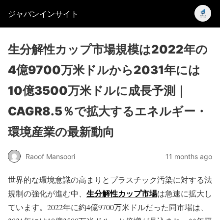
ジャパンインサイト
生分解性カップ市場規模は2022年の
4億9700万米ドルから2031年には
10億3500万米ドルに成長予測｜
CAGR8.5％で拡大するエネルギー・
環境産業の最新動向
Raoof Mansoori
11 months ago
世界的な環境意識の高まりとプラスチック汚染に対する法
生分解性カップ市場
規制の強化が進む中、
は急速に拡大し
ています。2022年に約4億9700万米ドルだった同市場は、