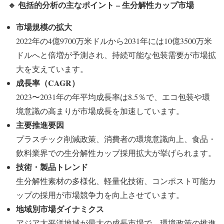
🔹
包括的分析の主なポイント –
生分解性カップ市場
市場規模の拡大
2022年の4億9700万米ドルから2031年には10億3500万米
ドルへと倍増が予測され、持続可能な包装需要が市場拡
大を支えています。
成長率（CAGR
）
2023〜2031年の年平均成長率は8.5％で、エコ包装や環
境意識の高まりが市場成長を加速しています。
主要推進要因
プラスチック削減政策、消費者の環境意識向上、食品・
飲料業界での生分解性カップ採用拡大が挙げられます。
技術・製品トレンド
生分解性素材の多様化、軽量化技術、コンポスト可能カ
ップの採用が市場競争力を向上させています。
地域別市場ダイナミクス
アジア太平洋地域が最大の成長市場で、環境政策の推進