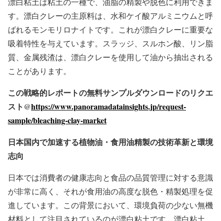
漂白粘土は粘土の一種で、油脂の精製や脱色に利用できま
す。漂白クレーの主原料は、水和ケイ酸アルミニウムと呼
ばれるモンモリロナイトです。これが漂白クレーに重要な
吸着特性を与えています。スラッジ、スルホン酸、リン脂
質、金属残渣は、漂白クレーを使用して油から抽出される
ことがあります。
この戦略的レポートの無料サンプルダウンロードのリクエ
スト@
https://www.panoramadatainsights.jp/request-
sample/bleaching-clay-market
日本国内で加速する植物油・食用油精製の技術革新と環境
志向
日本では消費者の健康志向と食品の品質管理に対する意識
が非常に高く、それが食用油の高度な脱色・精製処理を促
進しています。この背景において、環境負荷の少ない無機
材料として注目されているのが漂白粘土です。漂白粘土