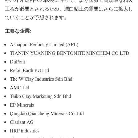
工程が必要とされるため、漂白粘土の需要はさらに拡大し
ていくことが予想されます。
主要な企業:
Ashapura Perfoclay Limited (APL)
TIANJIN YUANJING BENTONITE MINCHEM CO LTD
DuPont
Refoil Earth Pvt Ltd
The W Clay Industries Sdn Bhd
AMC Ltd
Taiko Clay Marketing Sdn Bhd
EP Minerals
Qingdao Qiancheng Minerals Co. Ltd
Clariant AG
HRP industries