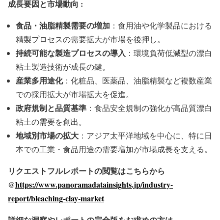
成長要因と市場動向 :
食品・油脂精製需要の増加
：食用油や化学製品における
精製プロセスの需要拡大が市場を後押し。
持続可能な製造プロセスの導入
：環境負荷低減型の漂白
粘土製造技術が成長の鍵。
産業多用途化
：化粧品、医薬品、油脂精製など複数産業
での採用拡大が市場拡大を促進。
政府規制と品質基準
：食品安全規制の強化が高品質漂白
粘土の需要を創出。
地域別市場の拡大
：アジア太平洋地域を中心に、特に日
本での工業・食品用途の需要増加が市場成長を支える。
リクエストフルレポートの閲覧はこちらから
@
https://www.panoramadatainsights.jp/industry-
report/bleaching-clay-market
詳細な洞察やレポートの完全版をお求めの方は、