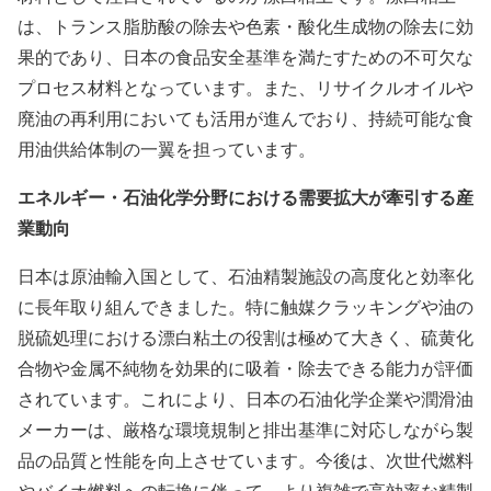
は、トランス脂肪酸の除去や色素・酸化生成物の除去に効
果的であり、日本の食品安全基準を満たすための不可欠な
プロセス材料となっています。また、リサイクルオイルや
廃油の再利用においても活用が進んでおり、持続可能な食
用油供給体制の一翼を担っています。
エネルギー・石油化学分野における需要拡大が牽引する産
業動向
日本は原油輸入国として、石油精製施設の高度化と効率化
に長年取り組んできました。特に触媒クラッキングや油の
脱硫処理における漂白粘土の役割は極めて大きく、硫黄化
合物や金属不純物を効果的に吸着・除去できる能力が評価
されています。これにより、日本の石油化学企業や潤滑油
メーカーは、厳格な環境規制と排出基準に対応しながら製
品の品質と性能を向上させています。今後は、次世代燃料
やバイオ燃料への転換に伴って、より複雑で高効率な精製