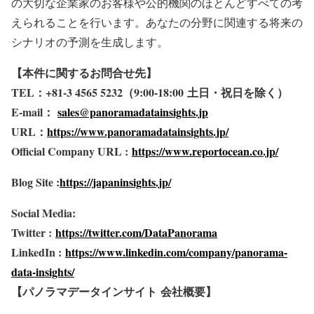
の大切な企業家のお客様や公的機関のほとんどすべての考
えられることを行います。あなたの分野に関連する将来の
シナリオの予測を生成します。
【本件に関するお問合せ先】
TEL
：+81-3 4565 5232
（9:00-18:00
土日・祝日を除く）
E-mail
：
sales@panoramadatainsights.jp
URL
：
https://www.panoramadatainsights.jp/
Official Company URL :
https://www.reportocean.co.jp/
Blog Site :
https://japaninsights.jp/
Social Media:
Twitter :
https://twitter.com/DataPanorama
LinkedIn :
https://www.linkedin.com/company/panorama-
data-insights/
【パノラマデータインサイト
会社概要】