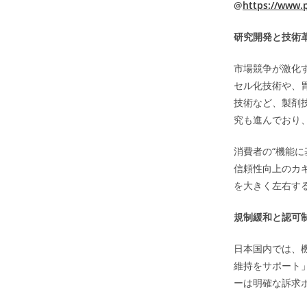
@
https://www.p
研究開発と技術
市場競争が激化
セル化技術や、
技術など、製剤
究も進んでおり
消費者の“機能
信頼性向上のカ
を大きく左右す
規制緩和と認可
日本国内では、
維持をサポート
ーは明確な訴求