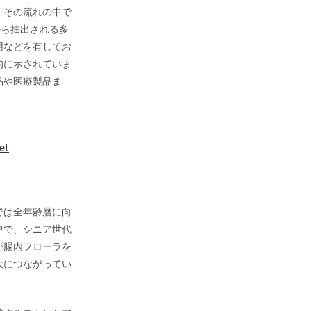
、その流れの中で
乳から抽出される多
用などを有してお
的に示されていま
品や医療製品ま
et
では全年齢層に向
中で、シニア世代
が腸内フローラを
大につながってい