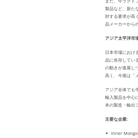
また、牛ラクト
製品など、新た
対する要求が高
品メーカーから
アジア太平洋市
日本市場におけ
品に依存してい
の動きが進展し
高く、今後は「
アジア全体でも
輸入製品を中心
本の製造・輸出
主要な企業:
Inner Mongoli