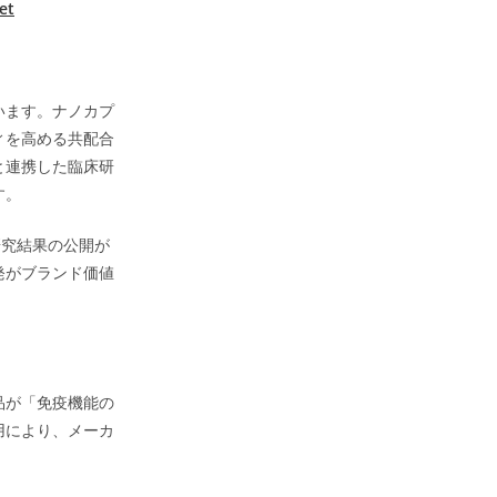
et
います。ナノカプ
ィを高める共配合
と連携した臨床研
す。
研究結果の公開が
発がブランド価値
品が「免疫機能の
用により、メーカ