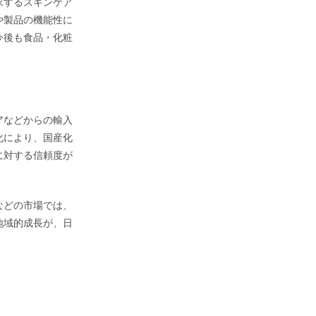
求するスキンケア
や製品の機能性に
今後も食品・化粧
アなどからの輸入
化により、国産化
に対する信頼度が
。
などの市場では、
地域的成長が、日