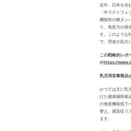
近年、日本を含
「牛ラクトフェリン
機能性の糖タン
り、免疫力の強
す。このような
で、用途が拡大
この戦略的レポ
@
https://www.
乳児用栄養製品
かつては主に乳
けた健康補助食
の免疫機能低下
整え、感染症リ
ます。