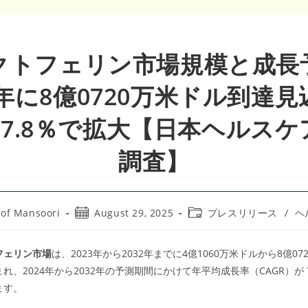
クトフェリン市場規模と成長
2年に8億0720万米ドル到達
R7.8％で拡大【日本ヘルス
調査】
Post
Post
of Mansoori
August 29, 2025
プレスリリース
/
ヘ
published:
category:
フェリン市場
は、2023年から2032年までに4億1060万米ドルから8億0
れ、2024年から2032年の予測期間にかけて年平均成長率（CAGR）が 
ます。