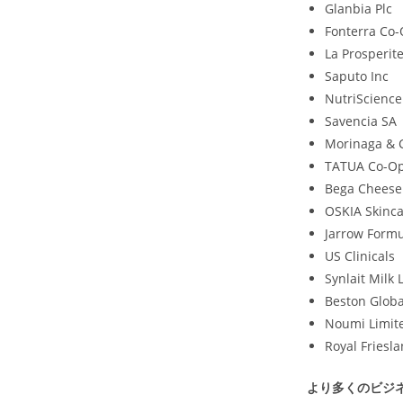
Glanbia Plc
Fonterra Co-
La Prosperit
Saputo Inc
NutriScience
Savencia SA
Morinaga & C
TATUA Co-Op
Bega Cheese
OSKIA Skinca
Jarrow Formu
US Clinicals
Synlait Milk 
Beston Glob
Noumi Limit
Royal Friesl
より多くのビジ