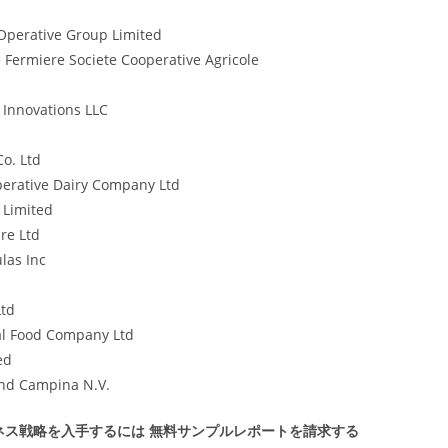
Operative Group Limited
e Fermiere Societe Cooperative Agricole
 Innovations LLC
o. Ltd
erative Dairy Company Ltd
 Limited
re Ltd
las Inc
Ltd
al Food Company Ltd
ed
and Campina N.V.
ネス戦略を入手するには
無料サンプルレポートを請求する