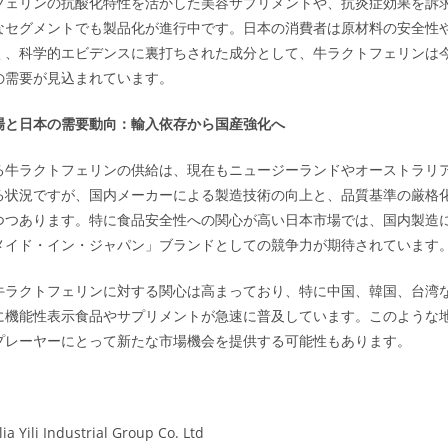
フェリンの抗酸化特性を活かした美容サプリメントや、抗炎症効果を訴
なセグメントでも製品化が進行中です。日本の消費者は原材料の安全性
く、科学的エビデンスに裏打ちされた成分として、牛ラクトフェリンは
の需要が見込まれています。
場と日本の需要動向：輸入依存から国産強化へ
る牛ラクトフェリンの供給は、現在もニュージーランドやオーストラリ
る状況ですが、国内メーカーによる製造技術の向上と、品質基準の厳格
つつあります。特に食品安全性への関心が高い日本市場では、国内製造
メイド・イン・ジャパン」ブランドとしての競争力が期待されています
牛ラクトフェリンに対する関心は高まっており、特に中国、韓国、台湾
に機能性表示食品やサプリメントが急速に普及しています。このような
プレーヤーにとって新たな市場機会を提供する可能性もあります。
a Yili Industrial Group Co. Ltd