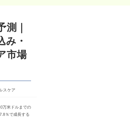
予測｜
見込み・
ケア市場
ルスケア
720万米ドルまでの
7.8％で成長する