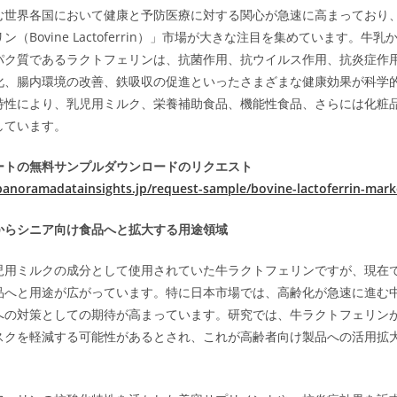
む世界各国において健康と予防医療に対する関心が急速に高まっており
（Bovine Lactoferrin）」市場が大きな注目を集めています。牛
パク質であるラクトフェリンは、抗菌作用、抗ウイルス作用、抗炎症作
化、腸内環境の改善、鉄吸収の促進といったさまざまな健康効果が科学
特性により、乳児用ミルク、栄養補助食品、機能性食品、さらには化粧
しています。
ートの無料サンプルダウンロードのリクエスト
panoramadatainsights.jp/request-sample/bovine-lactoferrin-mark
からシニア向け食品へと拡大する用途領域
児用ミルクの成分として使用されていた牛ラクトフェリンですが、現在
品へと用途が広がっています。特に日本市場では、高齢化が急速に進む
への対策としての期待が高まっています。研究では、牛ラクトフェリン
スクを軽減する可能性があるとされ、これが高齢者向け製品への活用拡