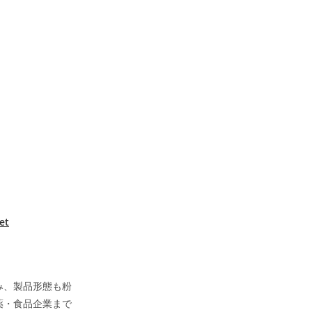
et
み、製品形態も粉
薬・食品企業まで