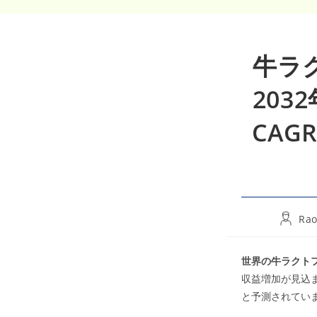
牛ラ
203
CAG
Post
Rao
author:
世界の牛ラクト
収益増加が見込ま
と予測されてい