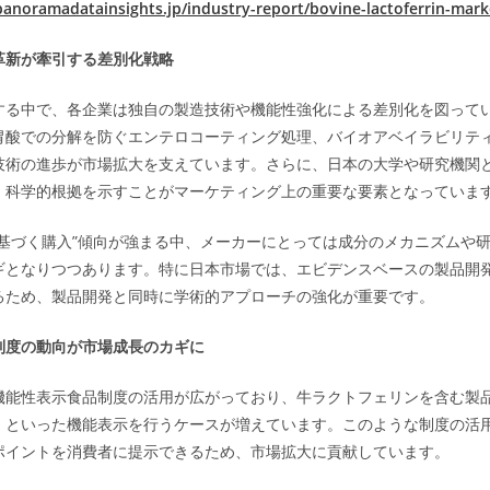
anoramadatainsights.jp/industry-report/bovine-lactoferrin-mark
革新が牽引する差別化戦略
する中で、各企業は独自の製造技術や機能性強化による差別化を図って
胃酸での分解を防ぐエンテロコーティング処理、バイオアベイラビリテ
技術の進歩が市場拡大を支えています。さらに、日本の大学や研究機関
、科学的根拠を示すことがマーケティング上の重要な要素となっていま
に基づく購入”傾向が強まる中、メーカーにとっては成分のメカニズムや
ギとなりつつあります。特に日本市場では、エビデンスベースの製品開
るため、製品開発と同時に学術的アプローチの強化が重要です。
制度の動向が市場成長のカギに
機能性表示食品制度の活用が広がっており、牛ラクトフェリンを含む製
」といった機能表示を行うケースが増えています。このような制度の活
ポイントを消費者に提示できるため、市場拡大に貢献しています。