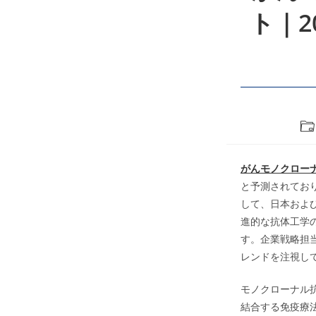
ト｜2
Po
cat
がんモノクロー
と予測されており
して、日本およ
進的な抗体工学
す。企業戦略担
レンドを注視し
モノクローナル
結合する免疫療