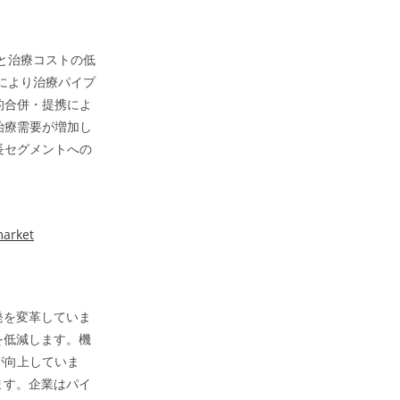
と治療コストの低
により治療パイプ
的合併・提携によ
治療需要が増加し
長セグメントへの
market
発を変革していま
を低減します。機
が向上していま
ます。企業はパイ