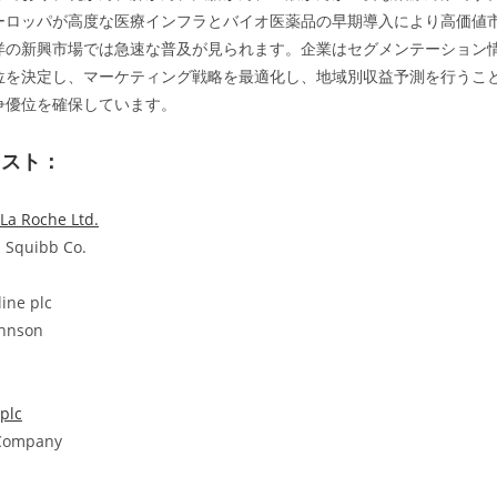
ーロッパが高度な医療インフラとバイオ医薬品の早期導入により高価値
洋の新興市場では急速な普及が見られます。企業はセグメンテーション
位を決定し、マーケティング戦略を最適化し、地域別収益予測を行うこ
争優位を確保しています。
リスト：
La Roche Ltd.
s Squibb Co.
ine plc
ohnson
plc
d Company