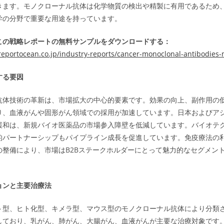
きます。モノクローナル抗体は化学物質の検出や精製に有用であるため
学の分野で重要な用途を持っています。
この戦略レポートの無料サンプルをダウンロードする：
reportocean.co.jp/industry-reports/cancer-monoclonal-antibodies-
する要因
抗体技術の革新は、市場拡大の中心的要素です。効果の向上、副作用の
り、血液がんや固形がん領域での採用が加速しています。日本およびア
緩和は、新規バイオ医薬品の市場参入障壁を低減しています。バイオテ
的パートナーシップもパイプライン成長を促進しています。免疫療法の
の整備により、市場はB2Bステークホルダーにとって魅力的なセグメン
ョンと主要治療法
ト型、ヒト化型、キメラ型、マウス型のモノクローナル抗体により分類
しており、乳がん、肺がん、大腸がん、血液がんが主要な治療対象です