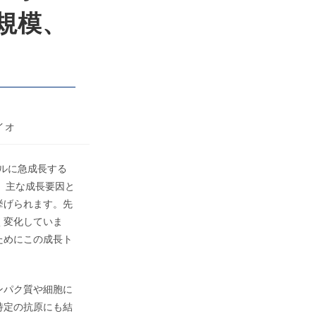
ル規模、
イオ
米ドルに急成長する
す。主な成長要因と
挙げられます。先
く変化していま
ためにこの成長ト
ンパク質や細胞に
特定の抗原にも結