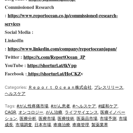
Commissioned Research
:
https://www.reportocean.co.jp/commissioned-research-
services
Social Media :
LinkedIn
:
https://www.linkedin.com/company/reportoceanjapan/
Twitter :
https://x.com/ReportOcean_JP
YouTube :
https://shorturl.at/tkVpp
Facebook :
https://shorturl.at/HoCKZ
v
Categories:
Ｒｅｐｏｒｔ Ｏｃｅａｎ株式会社
,
プレスリリース
,
ヘルスケア
Tags:
#がん性疼痛市場
,
#がん患者
,
#ヘルスケア
,
#緩和ケア
,
CAGR
,
オンコロジー
,
がん治療
,
ライフサイエンス
,
医療イノベー
ション
,
医療分析
,
医療市場
,
医療技術
,
医薬品市場
,
市場予測
,
市場
成長
,
市場調査
,
日本市場
,
疼痛治療
,
疼痛管理
,
製薬業界