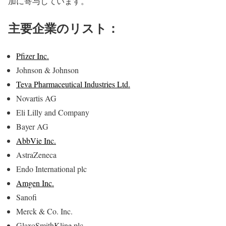
加に寄与しています。
主要企業のリスト：
Pfizer Inc.
Johnson & Johnson
Teva Pharmaceutical Industries Ltd.
Novartis AG
Eli Lilly and Company
Bayer AG
AbbVie Inc.
AstraZeneca
Endo International plc
Amgen Inc.
Sanofi
Merck & Co. Inc.
GlaxoSmithKline plc