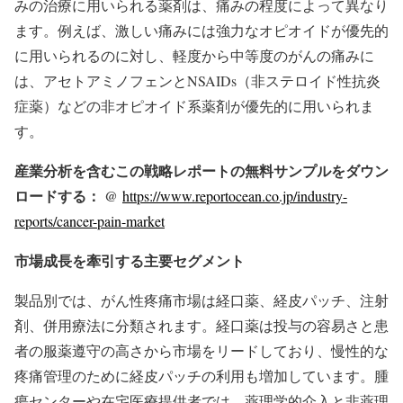
みの治療に用いられる薬剤は、痛みの程度によって異なり
ます。例えば、激しい痛みには強力なオピオイドが優先的
に用いられるのに対し、軽度から中等度のがんの痛みに
は、アセトアミノフェンとNSAIDs（非ステロイド性抗炎
症薬）などの非オピオイド系薬剤が優先的に用いられま
す。
産業分析を含むこの戦略レポートの無料サンプルをダウン
ロードする： @
https://www.reportocean.co.jp/industry-
reports/cancer-pain-market
市場成長を牽引する主要セグメント
製品別では、がん性疼痛市場は経口薬、経皮パッチ、注射
剤、併用療法に分類されます。経口薬は投与の容易さと患
者の服薬遵守の高さから市場をリードしており、慢性的な
疼痛管理のために経皮パッチの利用も増加しています。腫
瘍センターや在宅医療提供者では、薬理学的介入と非薬理