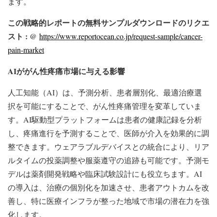
ます。
この戦略的レポートの無料サンプルダウンロードのリクエ
スト : @
https://www.reportocean.co.jp/request-sample/cancer-
pain-market
AIががん性疼痛市場に与える影響
人工知能（AI）は、予測分析、患者層別化、最適治療選
択を可能にすることで、がん性疼痛管理を変革していま
す。AI駆動型プラットフォームは患者の健康記録を分析
し、疼痛進行を予測することで、医師が介入を効果的に調
整できます。ウェアラブルデバイスとの統合により、リア
ルタイムの投薬調整や服薬遵守の追跡も可能です。予測モ
デルは薬剤開発戦略や臨床試験設計にも役立ちます。AI
の導入は、治療の個別化を加速させ、患者アウトカムを改
善し、特に医療インフラが整った地域で市場の潜在力を強
化します。