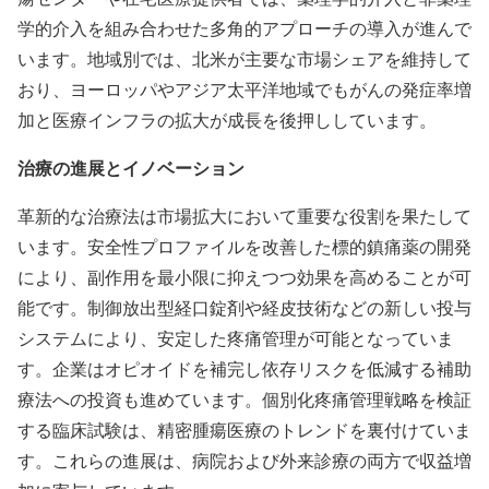
学的介入を組み合わせた多角的アプローチの導入が進んで
います。地域別では、北米が主要な市場シェアを維持して
おり、ヨーロッパやアジア太平洋地域でもがんの発症率増
加と医療インフラの拡大が成長を後押ししています。
治療の進展とイノベーション
革新的な治療法は市場拡大において重要な役割を果たして
います。安全性プロファイルを改善した標的鎮痛薬の開発
により、副作用を最小限に抑えつつ効果を高めることが可
能です。制御放出型経口錠剤や経皮技術などの新しい投与
システムにより、安定した疼痛管理が可能となっていま
す。企業はオピオイドを補完し依存リスクを低減する補助
療法への投資も進めています。個別化疼痛管理戦略を検証
する臨床試験は、精密腫瘍医療のトレンドを裏付けていま
す。これらの進展は、病院および外来診療の両方で収益増