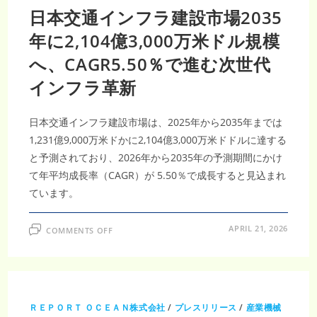
日本交通インフラ建設市場2035
年に2,104億3,000万米ドル規模
へ、CAGR5.50％で進む次世代
インフラ革新
日本交通インフラ建設市場は、2025年から2035年までは
1,231億9,000万米ドかに2,104億3,000万米ドドルに達する
と予測されており、2026年から2035年の予測期間にかけ
て年平均成長率（CAGR）が 5.50％で成長すると見込まれ
ています。
ON
APRIL 21, 2026
COMMENTS OFF
日
本
交
通
イ
ン
フ
ラ
ＲＥＰＯＲＴ ＯＣＥＡＮ株式会社
/
プレスリリース
/
産業機械
建