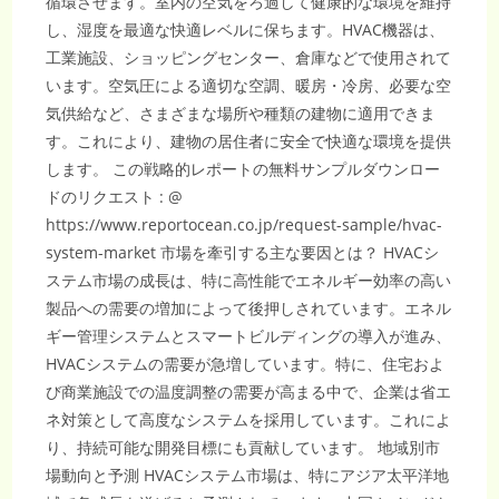
循環させます。室内の空気をろ過して健康的な環境を維持
し、湿度を最適な快適レベルに保ちます。HVAC機器は、
工業施設、ショッピングセンター、倉庫などで使用されて
います。空気圧による適切な空調、暖房・冷房、必要な空
気供給など、さまざまな場所や種類の建物に適用できま
す。これにより、建物の居住者に安全で快適な環境を提供
します。 この戦略的レポートの無料サンプルダウンロー
ドのリクエスト : @
https://www.reportocean.co.jp/request-sample/hvac-
system-market 市場を牽引する主な要因とは？ HVACシ
ステム市場の成長は、特に高性能でエネルギー効率の高い
製品への需要の増加によって後押しされています。エネル
ギー管理システムとスマートビルディングの導入が進み、
HVACシステムの需要が急増しています。特に、住宅およ
び商業施設での温度調整の需要が高まる中で、企業は省エ
ネ対策として高度なシステムを採用しています。これによ
り、持続可能な開発目標にも貢献しています。 地域別市
場動向と予測 HVACシステム市場は、特にアジア太平洋地