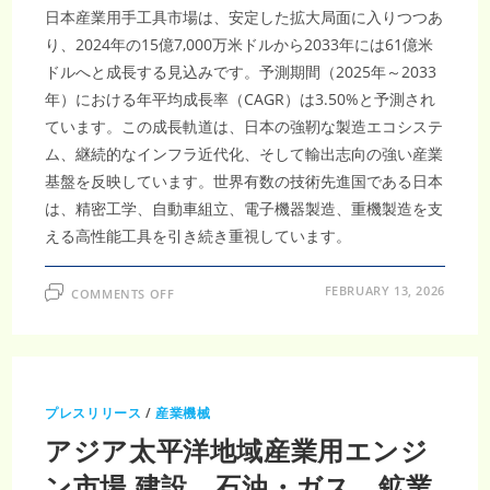
成
日本産業用手工具市場は、安定した拡大局面に入りつつあ
長
｜
り、2024年の15億7,000万米ドルから2033年には61億米
CAGR
3.07%
ドルへと成長する見込みです。予測期間（2025年～2033
の
将
年）における年平均成長率（CAGR）は3.50%と予測され
来
市
ています。この成長軌道は、日本の強靭な製造エコシステ
場
予
ム、継続的なインフラ近代化、そして輸出志向の強い産業
測
基盤を反映しています。世界有数の技術先進国である日本
は、精密工学、自動車組立、電子機器製造、重機製造を支
える高性能工具を引き続き重視しています。
ON
FEBRUARY 13, 2026
COMMENTS OFF
日
本
産
業
用
手
工
具
プレスリリース
/
産業機械
市
場
アジア太平洋地域産業用エンジ
は、
コ
ン
ン市場 建設、石油・ガス、鉱業
パ