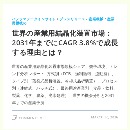
ド
リ
ル
パ
イ
パノラマデータインサイト
/
プレスリリース
/
産業機械
/
産業
プ
用機械の
市
場、
世界の産業用結晶化装置市場：
2031
年
ま
2031年までにCAGR 3.8%で成長
で
に
する理由とは？
CAGR5.4%
で
収
益
20.8
世界の産業用結晶化装置市場規模シェア、競争環境、トレ
億
米
ンド分析レポート: 方式別（DTB、強制循環、流動層）、
ド
ル
タイプ別（蒸発式晶析装置、冷却式晶析装置）、プロセス
に
別（連続式、バッチ式）、最終用途産業別（食品・飲料、
製薬、化学、農薬、廃水処理） - 世界の機会分析と2031
年までの産業予測
ON
MARCH 30, 2026
COMMENTS OFF
世
界
の