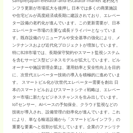
sample/japan-elevator-and-escalator-market 老朽化イ
ンフラ更新が市場拡大を後押し 日本では多くの商業施設
や住宅ビルが高度経済成長期に建設されており、エレベー
ター設備の老朽化が進んでいます。この更新需要が、日本
エレベーター市場の主要な成長ドライバーとなっていま
す。既存設備のリニューアルや安全基準の強化により、メ
ンテナンスおよび近代化プロジェクトが増加しています。
特にB2B市場では、長期保守契約やスマート監視システム
を含むサービス型ビジネスモデルが拡大しています。ビル
オーナーや施設管理企業は、運用効率と安全性向上を目的
に、次世代エレベーター技術の導入を積極的に進めていま
す。 スマートビル化が次世代エレベーター需要を創出 日
本のスマートビルおよびスマートシティ戦略は、エレベー
ター市場に新たなビジネスチャンスを生み出しています。
IoTセンサー、AIベースの予知保全、クラウド監視などの
技術が導入され、設備管理の効率化が進んでいます。これ
により、単なる輸送設備から「スマートビルインフラ」の
重要な要素へと役割が拡大しています。企業のファシリテ