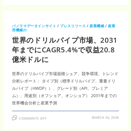
界
の
バ
リ
ア
シ
ス
パノラマデータインサイト
/
プレスリリース
/
産業機械
/
産業
テ
用機械の
ム
市
世界のドリルパイプ市場、2031
場、
2031
年
年までにCAGR5.4%で収益20.8
ま
で
億米ドルに
に
CAGR3.6%
で
290
億
世界のドリルパイプ市場規模シェア、競争環境、トレンド
米
ド
分析レポート： タイプ別（標準ドリルパイプ、重量ドリ
ル
に
ルパイプ（HWDP））、グレード別（API、プレミア
成
ム）、用途別（オフショア、オンショア） 2031年までの
長
世界機会分析と産業予測
ON
MARCH 30, 2026
COMMENTS OFF
世
界
の