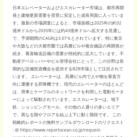
引
す
日本エレベーターおよびエスカレーター市場は、都市再開
る
次
発と建物更新需要を背景に安定した成長局面に入っていま
世
代
す。最新の市場調査によると、市場規模は2025年の約32
HVAC
テ
億米ドルから2035年には約43億米ドルへ拡大する見通し
ク
ノ
で、予測期間のCAGRは3.07％とされています。特に東京
ロ
ジ
や大阪などの大都市圏では高層ビルや複合施設の再開発が
ー
続き、垂直輸送設備の需要が持続的に拡大しています。不
動産デベロッパーやビル管理会社にとって、この分野は長
期的な設備投資機会を提供するB2B市場として注目されて
います。 エレベーターは、高層ビル内で人や物を垂直方
向に運搬する昇降機です。現代のエレベーターのほとんど
は、滑車とケーブルのネットワークを利用した電動モータ
ーによって駆動されています。エスカレーターは、地下
鉄、ショッピングモール、その他の人通りの多いエリア
で、異なる階やフロアを結ぶ上下に動く階段です。 この
戦略的レポートの無料サンプルダウンロードのリクエスト
: @ https://www.reportocean.co.jp/request-