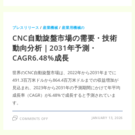
ジ
年
ア
ま
太
で
平
に
洋
61
地
億
域
米
プレスリリース
/
産業機械
/
産業用機械の
産
ド
業
ル
CNC自動旋盤市場の需要・技術
用
規
エ
模
ン
を
動向分析｜2031年予測・
ジ
獲
ン
得
CAGR6.48%成長
市
す
場
る
建
見
設、
込
石
み
世界のCNC自動旋盤市場は、2022年から2031年までに
油・
ガ
491.3百万米ドルから864.4百万米ドルまでの収益増加が
ス、
見込まれ、2023年から2031年の予測期間にかけて年平均
鉱
業
成長率（CAGR）が6.48%で成長すると予測されていま
に
お
す。
け
る
需
要
ON
JANUARY 13, 2026
増
COMMENTS OFF
CNC
加
自
を
動
受
旋
け、