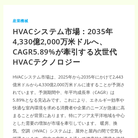
産
業
用
結
晶
産業機械
化
装
HVACシステム市場：2035年
置
市
場：
4,330億2,000万米ドルへ、
2031
年
CAGR5.89%が牽引する次世代
ま
で
に
HVACテクノロジー
CAGR
3.8%
で
成
HVACシステム市場は、2025年から2035年にかけて2,443
長
す
億米ドルから4,330億2,000万米ドルに達することが予測さ
る
理
れています。予測期間中、年平均成長率（CAGR）は
由
と
5.89%となる見込みです。これにより、エネルギー効率や
は？
快適な室内環境を求める消費者や企業のニーズが急速に高
まることが背景にあります。特にアジア太平洋地域を中心
とした需要の増加が市場を牽引しています。 暖房、換
気、空調（HVAC）システムは、屋外と屋内の間で空気を