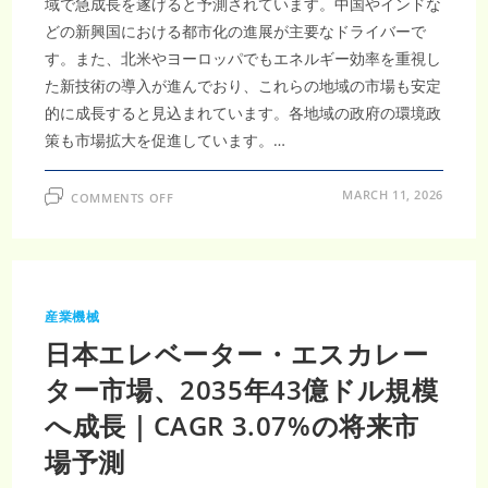
域で急成長を遂げると予測されています。中国やインドな
どの新興国における都市化の進展が主要なドライバーで
す。また、北米やヨーロッパでもエネルギー効率を重視し
た新技術の導入が進んでおり、これらの地域の市場も安定
的に成長すると見込まれています。各地域の政府の環境政
策も市場拡大を促進しています。…
ON
MARCH 11, 2026
COMMENTS OFF
HVAC
シ
ス
テ
ム
市
場：
2035
産業機械
年
4,330
日本エレベーター・エスカレー
億
2,000
万
ター市場、2035年43億ドル規模
米
ド
へ成長｜CAGR 3.07%の将来市
ル
へ、
CAGR5.89%
場予測
が
牽