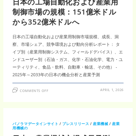
日本の工場自動化および産業用
億
7,265
万
制御市場の規模：151億米ドル
米
ド
から352億米ドルへ
ル
規
模
へ
｜
日本の工場自動化および産業用制御市場規模、成長、洞
CAGR2.79％
で
察、市場シェア、競争環境および動向分析レポート： タ
進
む
イプ別（産業用制御システム、フィールドデバイス）、エ
建
ンドユーザー別（石油・ガス、化学・石油化学、電力・ユ
設・
DIY
ーティリティ、食品・飲料、自動車・輸送、その他） -
需
要
2025年～2033年の日本の機会分析と産業予測
拡
大
ON
APRIL 1, 2026
COMMENTS OFF
日
本
の
工
場
自
動
化
パノラマデータインサイト
/
プレスリリース
/
産業機械
/
産業
お
用機械の
よ
び