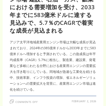
ク
における需要増加を受け、2033
ト
工
具
年までに583億米ドルに達する
の
革
見込みで、5.7％のCAGRで着実
新
と
軽
な成長が見込まれる
量
産
業
素
アジア太平洋地域産業用エンジン市場は大幅な成長が見込
材
の
まれており、2024年の385億米ドルから2033年までに583
進
展
億米ドルへ増加すると予測されている。この急成長は年平
に
支
均成長率（CAGR）5.7%に相当し、製造業、建設業、発電
え
ら
業など多岐にわたる分野における産業用エンジンの需要拡
れ、
年
大を浮き彫りにしている。同地域が急速な工業化を続ける
平
均
中、技術革新、インフラ投資の増加、省エネルギーソリュ
成
長
ーションへの需要拡大を背景に、産業用エンジン市場は進
率
3.50％
化を続けている。
で
拡
大
ON
し、
FEBRUARY 2, 2026
COMMENTS OFF
ア
2033