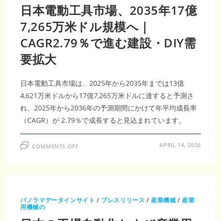
設
日本電動工具市場、2035年17億
市
場
2035
7,265万米ドル規模へ｜
年
に
CAGR2.79％で進む建設・DIY需
2,104
億
3,000
要拡大
万
米
ド
ル
日本電動工具市場は、2025年から2035年までは13億
規
模
4,621万米ドルから17億7,265万米ドルに達すると予測さ
へ、
CAGR5.50％
れ、2025年から2036年の予測期間にかけて年平均成長率
で
進
（CAGR）が 2.79％で成長すると見込まれています。
む
次
世
代
ON
APRIL 14, 2026
COMMENTS OFF
イ
日
ン
本
フ
電
ラ
動
革
工
新
具
市
場、
パノラマデータインサイト
/
プレスリリース
/
産業機械
/
産業
2035
用機械の
年
17