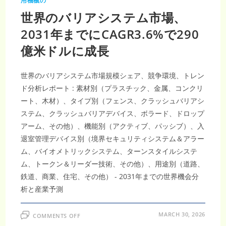
用機械の
成
長
世界のバリアシステム市場、
予
測：
2025
2031年までにCAGR3.6%で290
年
か
億米ドルに成長
ら
2033
年
の
CAGR
世界のバリアシステム市場規模シェア、競争環境、トレン
は
2.50％
ド分析レポート : 素材別（プラスチック、金属、コンクリ
ート、木材）、タイプ別（フェンス、クラッシュバリアシ
ステム、クラッシュバリアデバイス、ボラード、ドロップ
アーム、その他）、機能別（アクティブ、パッシブ）、入
退室管理デバイス別（境界セキュリティシステム＆アラー
ム、バイオメトリックシステム、ターンスタイルシステ
ム、トークン＆リーダー技術、その他）、用途別（道路、
鉄道、商業、住宅、その他） - 2031年までの世界機会分
析と産業予測
ON
MARCH 30, 2026
COMMENTS OFF
世