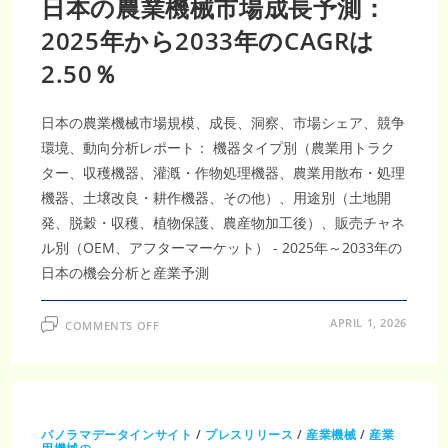
日本の農業機械市場成長予測：
産
業
用
2025年から2033年のCAGRは
制
御
2.50％
市
場
の
規
模：
日本の農業機械市場規模、成長、洞察、市場シェア、競争
151
億
環境、動向分析レポート： 機器タイプ別（農業用トラク
米
ド
ター、収穫機器、灌漑・作物処理機器、農業用散布・処理
ル
機器、土壌改良・耕作機器、その他）、用途別（土地開
か
ら
発、脱穀・収穫、植物保護、農産物加工後）、販売チャネ
352
億
ル別（OEM、アフターマーケット） - 2025年～2033年の
米
ド
日本の機会分析と産業予測
ル
へ
ON
APRIL 1, 2026
COMMENTS OFF
日
本
の
農
業
機
械
市
パノラマデータインサイト
/
プレスリリース
/
産業機械
/
産業
場