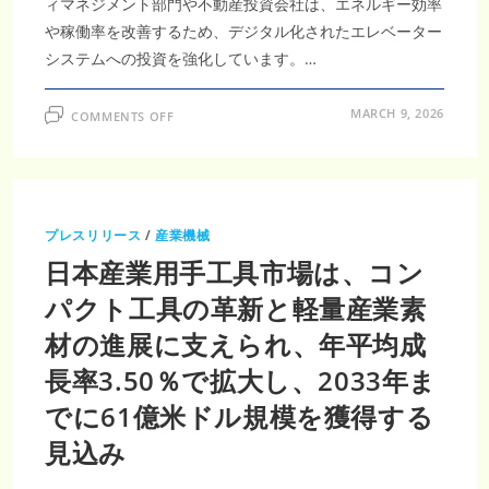
ィマネジメント部門や不動産投資会社は、エネルギー効率
や稼働率を改善するため、デジタル化されたエレベーター
システムへの投資を強化しています。…
ON
MARCH 9, 2026
COMMENTS OFF
日
本
エ
レ
ベ
ー
タ
ー・
プレスリリース
/
産業機械
エ
ス
日本産業用手工具市場は、コン
カ
レ
ー
パクト工具の革新と軽量産業素
タ
ー
材の進展に支えられ、年平均成
市
場、
2035
長率3.50％で拡大し、2033年ま
年
43
でに61億米ドル規模を獲得する
億
ド
ル
見込み
規
模
へ