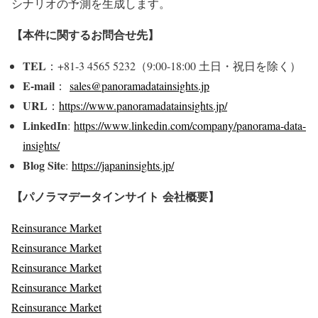
シナリオの予測を生成します。
【本件に関するお問合せ先】
TEL
：+81-3 4565 5232（9:00-18:00 土日・祝日を除く）
E-mail
：
sales@panoramadatainsights.jp
URL
：
https://www.panoramadatainsights.jp/
LinkedIn
:
https://www.linkedin.com/company/panorama-data-
insights/
Blog Site
:
https://japaninsights.jp/
【パノラマデータインサイト
会社概要】
Reinsurance Market
Reinsurance Market
Reinsurance Market
Reinsurance Market
Reinsurance Market