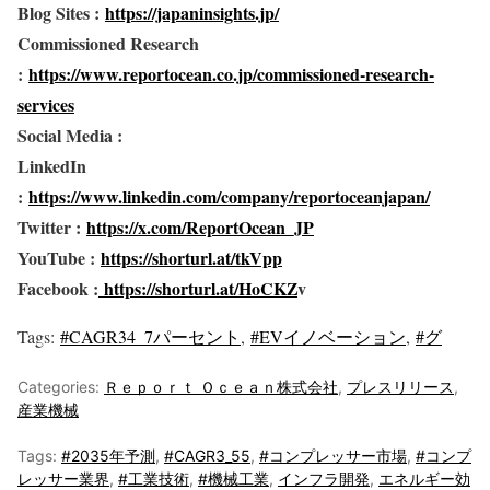
Blog Sites :
https://japaninsights.jp/
Commissioned Research
:
https://www.reportocean.co.jp/commissioned-research-
services
Social Media :
LinkedIn
:
https://www.linkedin.com/company/reportoceanjapan/
Twitter :
https://x.com/ReportOcean_JP
YouTube :
https://shorturl.at/tkVpp
Facebook :
https://shorturl.at/HoCKZ
v
Tags
:
#CAGR34_7パーセント
,
#EVイノベーション
,
#グ
Categories:
Ｒｅｐｏｒｔ Ｏｃｅａｎ株式会社
,
プレスリリース
,
産業機械
Tags:
#2035年予測
,
#CAGR3_55
,
#コンプレッサー市場
,
#コンプ
レッサー業界
,
#工業技術
,
#機械工業
,
インフラ開発
,
エネルギー効