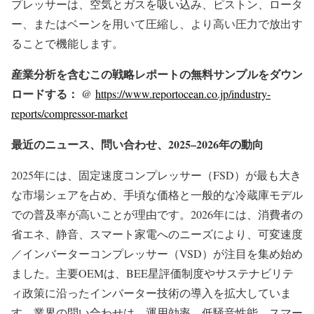
プレッサーは、空気とガスを吸い込み、ピストン、ロータ
ー、またはベーンを用いて圧縮し、より高い圧力で放出す
ることで機能します。
産業分析を含むこの戦略レポートの無料サンプルをダウン
ロードする： @
https://www.reportocean.co.jp/industry-
reports/compressor-market
最近のニュース、問い合わせ、2025–2026年の動向
2025年には、固定速度コンプレッサー（FSD）が最も大き
な市場シェアを占め、手頃な価格と一般的な冷蔵庫モデル
での普及率が高いことが理由です。2026年には、消費者の
省エネ、静音、スマート家電へのニーズにより、可変速度
／インバーターコンプレッサー（VSD）が注目を集め始め
ました。主要OEMは、BEE星評価制度やサステナビリテ
ィ政策に沿ったインバーター技術の導入を拡大していま
す。業界の問い合わせは、運用効率、低騒音性能、スマー