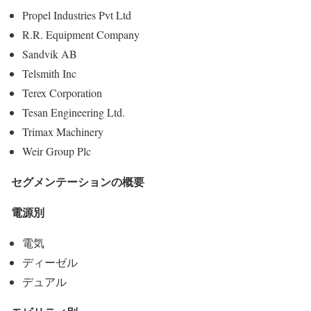
Propel Industries Pvt Ltd
R.R. Equipment Company
Sandvik AB
Telsmith Inc
Terex Corporation
Tesan Engineering Ltd.
Trimax Machinery
Weir Group Plc
セグメンテーションの概要
電源別
電気
ディーゼル
デュアル