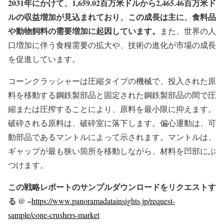
2031年にかけて、1,659.02百万米ドルから2,465.46百万米ド
ルの収益増加が見込まれており、この成長は主に、食料品
や動物飼料の需要増加に起因しています。
また、世界の人
口増加に伴う食糧需要の拡大や、技術の進化が市場の成長
を促進しています。
コーンクラッシャーは圧縮タイプの機械で、投入された原
料を移動する鋼鉄製部品と固定された鋼鉄製部品の間で圧
縮または圧搾することにより、原料を最小限に抑えます。
破砕される原料は、破砕室に落下します。偏心運動は、可
動部品であるマントルによって示されます。マントルは、
ギャップが最も狭い箇所を移動しながら、材料を凹部にぶ
つけます。
この戦略レポートのサンプルダウンロードをリクエストす
る @ –
https://www.panoramadatainsights.jp/request-
sample/cone-crushers-market