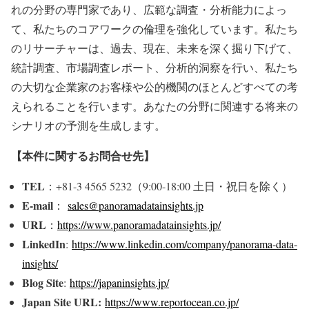
れの分野の専門家であり、広範な調査・分析能力によっ
て、私たちのコアワークの倫理を強化しています。私たち
のリサーチャーは、過去、現在、未来を深く掘り下げて、
統計調査、市場調査レポート、分析的洞察を行い、私たち
の大切な企業家のお客様や公的機関のほとんどすべての考
えられることを行います。あなたの分野に関連する将来の
シナリオの予測を生成します。
【本件に関するお問合せ先】
TEL
：+81-3 4565 5232（9:00-18:00 土日・祝日を除く）
E-mail
：
sales@panoramadatainsights.jp
URL
：
https://www.panoramadatainsights.jp/
LinkedIn
:
https://www.linkedin.com/company/panorama-data-
insights/
Blog Site
:
https://japaninsights.jp/
Japan Site URL:
https://www.reportocean.co.jp/