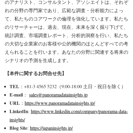
のアナリスト、コンサルタント、アソシエイトは、それぞ
れの分野の専門家であり、広範な調査・分析能力によっ
て、私たちのコアワークの倫理を強化しています。私たち
のリサーチャーは、過去、現在、未来を深く掘り下げて、
統計調査、市場調査レポート、分析的洞察を行い、私たち
の大切な企業家のお客様や公的機関のほとんどすべての考
えられることを行います。あなたの分野に関連する将来の
シナリオの予測を生成します。
【本件に関するお問合せ先】
TEL
：+81-3 4565 5232（9:00-18:00 土日・祝日を除く）
E-mail
：
sales@panoramadatainsights.jp
URL
：
https://www.panoramadatainsights.jp/
LinkedIn
:
https://www.linkedin.com/company/panorama-data-
insights/
Blog Site
:
https://japaninsights.jp/