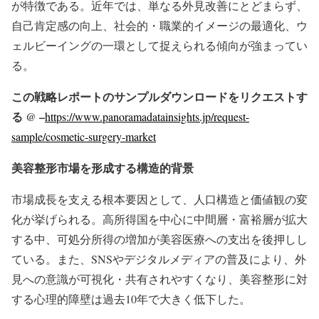
が特徴である。近年では、単なる外見改善にとどまらず、
自己肯定感の向上、社会的・職業的イメージの最適化、ウ
ェルビーイングの一環として捉えられる傾向が強まってい
る。
この戦略レポートのサンプルダウンロードをリクエストす
る @ –
https://www.panoramadatainsights.jp/request-
sample/cosmetic-surgery-market
美容整形市場を形成する構造的背景
市場成長を支える根本要因として、人口構造と価値観の変
化が挙げられる。高所得国を中心に中間層・富裕層が拡大
する中、可処分所得の増加が美容医療への支出を後押しし
ている。また、SNSやデジタルメディアの普及により、外
見への意識が可視化・共有されやすくなり、美容整形に対
する心理的障壁は過去10年で大きく低下した。