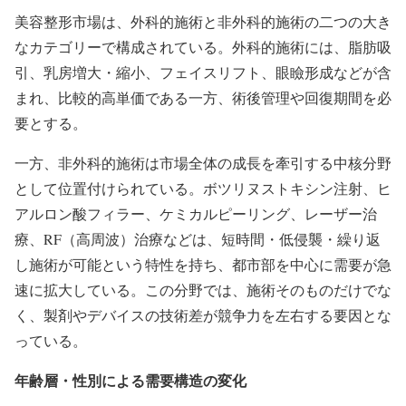
美容整形市場は、外科的施術と非外科的施術の二つの大き
なカテゴリーで構成されている。外科的施術には、脂肪吸
引、乳房増大・縮小、フェイスリフト、眼瞼形成などが含
まれ、比較的高単価である一方、術後管理や回復期間を必
要とする。
一方、非外科的施術は市場全体の成長を牽引する中核分野
として位置付けられている。ボツリヌストキシン注射、ヒ
アルロン酸フィラー、ケミカルピーリング、レーザー治
療、RF（高周波）治療などは、短時間・低侵襲・繰り返
し施術が可能という特性を持ち、都市部を中心に需要が急
速に拡大している。この分野では、施術そのものだけでな
く、製剤やデバイスの技術差が競争力を左右する要因とな
っている。
年齢層・性別による需要構造の変化