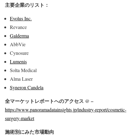
主要企業のリスト：
Evolus Inc.
Revance
Galderma
AbbVie
Cynosure
Lumenis
Solta Medical
Alma Laser
Syneron Candela
全マーケットレポートへのアクセス @ –
https://www.panoramadatainsights.jp/industry-report/cosmetic-
surgery-market
施術別にみた市場動向