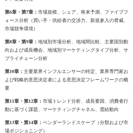
第6章・第7章：
市場規模、シェア、将来予測、ファイブフ
ォース分析（買い手・供給者の交渉力、新規参入の脅威、
市場競争環境）
第8章・第9章：
地域別市場分析、地域間比較、主要国別動
向および成長機会、地域別マーケティングタイプ分析、サ
プライチェーン分析
第10章：
主要業界インフルエンサーの特定、業界専門家お
よび戦略的意思決定者による意思決定フレームワークの概
要
第11章・第12章：
市場トレンド分析、成長要因、消費者行
動に基づく課題、マーケティングチャネル、需給動向
第13章・第14章：
ベンダーランドスケープ（分類および市
場ポジショニング）