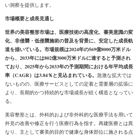
い洞察を提供します。
市場概要と成長見通し
世界の美容整形市場は、医療技術の高度化、審美意識の変
化、非侵襲・低侵襲施術の普及を背景に、安定した成長軌
道を描いている。市場規模は2024年の569億8000万米ドル
から、2033年には802億3000万米ドルに達すると予測され
ており、2025年から2033年の予測期間における年平均成長
率（CAGR）は3.84％と見込まれている。
急激な拡大では
ないものの、医療サービスとしての定着と需要層の拡張に
より、長期的かつ持続的な市場成長が続く構造となってい
る。
美容整形とは、外科的および非外科的な医療手法を用いて
外見の改善や修正を行う医療行為を指す。再建医療とは異
なり、主として審美的目的で健康な身体部位に施される点