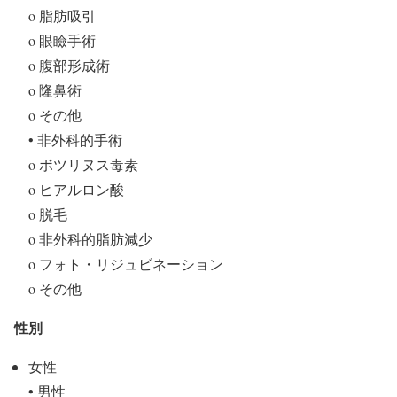
o 脂肪吸引
o 眼瞼手術
o 腹部形成術
o 隆鼻術
o その他
• 非外科的手術
o ボツリヌス毒素
o ヒアルロン酸
o 脱毛
o 非外科的脂肪減少
o フォト・リジュビネーション
o その他
性別
女性
• 男性