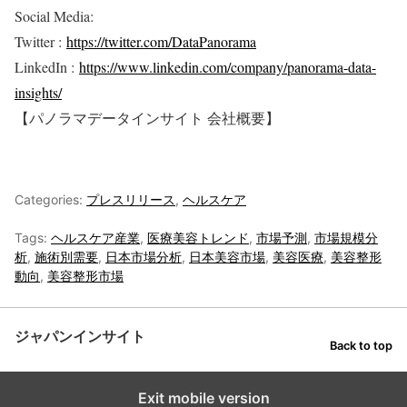
Social Media:
Twitter :
https://twitter.com/DataPanorama
LinkedIn :
https://www.linkedin.com/company/panorama-data-
insights/
【パノラマデータインサイト 会社概要】
Categories:
プレスリリース
,
ヘルスケア
Tags:
ヘルスケア産業
,
医療美容トレンド
,
市場予測
,
市場規模分
析
,
施術別需要
,
日本市場分析
,
日本美容市場
,
美容医療
,
美容整形
動向
,
美容整形市場
ジャパンインサイト
Back to top
Exit mobile version