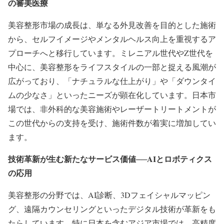
の審美医療
美容整形市場の成長は、単なる外見改善を目的とした施術
から、セルフイメージやメンタルヘルス向上を重視するア
プローチへと移行しています。ミレニアル世代やZ世代を
中心に、美容整形をライフスタイルの一部と捉える風潮が
広がっており、「ナチュラルな仕上がり」や「ダウンタイ
ムの少なさ」といったニーズが顕在化しています。日本市
場では、非外科的な美容施術やレーザートリートメントが
この世代からの支持を受け、施術件数が着実に増加してい
ます。
技術革新が生む新たなサービス価値──AI
とロボティクス
の応用
美容整形の分野では、AI診断、3Dフェイシャルマッピン
グ、遠隔カウンセリングといったデジタル技術が革新をも
たらしています。特に日本を含むアジア市場では、高精度