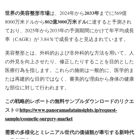
世界の美容整形市場
2033
年
は、2024年から
までに569億
802
億3000
万米ドル
8000万米ドルから
に達すると予測され
ており、2025年から2033年の予測期間にかけて年平均成長
率（CAGR）が 3.84％で成長すると見込まれています。
美容整形とは、外科的および非外科的な方法を用いて、人
の外見を向上させたり、修正したりすることを目的とした
医療行為を指します。これらの施術は一般的に、医学的ま
たは再建的な目的ではなく、審美的な理由から身体の健康
な部位に対して行われます。
この戦略的レポートの無料サンプルダウンロードのリクエ
スト@
https://www.panoramadatainsights.jp/request-
sample/cosmetic-surgery-market
需要の多様化とミレニアル世代の価値観が牽引する新時代