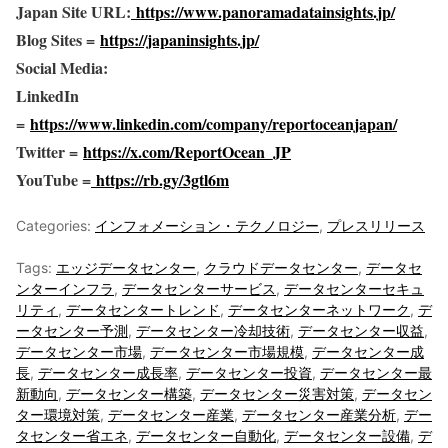
Japan Site URL:
https://www.panoramadatainsights.jp/
Blog Sites =
https://japaninsights.jp/
Social Media:
LinkedIn
=
https://www.linkedin.com/company/reportoceanjapan/
Twitter =
https://x.com/ReportOcean_JP
YouTube =
https://rb.gy/3gtl6m
Categories:
インフォメーション・テクノロジー
,
プレスリリース
Tags:
エッジデータセンター
,
クラウドデータセンター
,
データセ
ンターインフラ
,
データセンターサービス
,
データセンターセキュ
リティ
,
データセンタートレンド
,
データセンターネットワーク
,
デ
ータセンター予測
,
データセンター冷却技術
,
データセンター収益
,
データセンター市場
,
データセンター市場規模
,
データセンター成
長
,
データセンター成長率
,
データセンター投資
,
データセンター最
新動向
,
データセンター構築
,
データセンター災害対策
,
データセン
ター環境対策
,
データセンター産業
,
データセンター産業分析
,
デー
タセンター省エネ
,
データセンター自動化
,
データセンター設備
,
デ