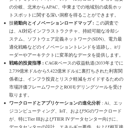
の分岐、北米からAPAC、中東までの地域別の成長ホッ
トスポットに関する深い洞察を得ることができます。
術動向とイノベーションロードマップ :
技
この調査で
は、AI対応インフラストラクチャ、持続可能な冷却シ
ステム、ソフトウェア定義ネットワーク(SDN)、電力最
適化戦略などのイノベーショントレンドを追跡し、itリ
ーダーやアーキテクトに変革的なデータを提供します。
戦略的投資指導 :
CAGRベースの収益軌道(2033年までに
2,739億米ドルから5,422億米ドル)に裏打ちされた利害関
係者は、インフラ投資とリスク軽減をガイドするための
市場評価フレームワークとROIモデリングツールを受け
取ります。
ワークロードとアプリケーションの進化分析
: Ai、エッ
ジコンピューティング、IoT、および5Gのワークロード
が、特にTier IIIおよびTIER IVデータセンター向けに、
データセンターの設計、エネルギー要件、および相互接