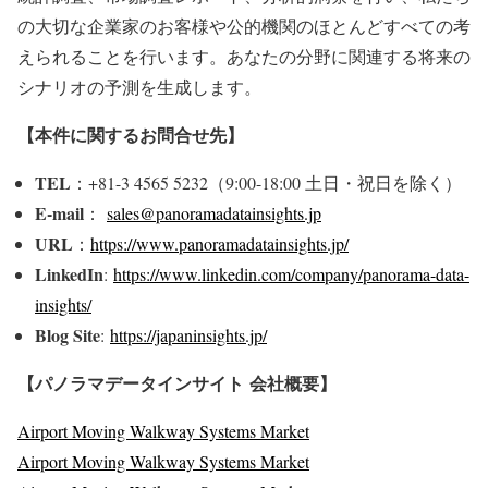
の大切な企業家のお客様や公的機関のほとんどすべての考
えられることを行います。あなたの分野に関連する将来の
シナリオの予測を生成します。
【本件に関するお問合せ先】
TEL
：+81-3 4565 5232（9:00-18:00 土日・祝日を除く）
E-mail
：
sales@panoramadatainsights.jp
URL
：
https://www.panoramadatainsights.jp/
LinkedIn
:
https://www.linkedin.com/company/panorama-data-
insights/
Blog Site
:
https://japaninsights.jp/
【パノラマデータインサイト
会社概要】
Airport Moving Walkway Systems Market
Airport Moving Walkway Systems Market