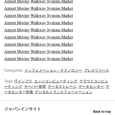
Airport Moving Walkway Systems Market
Airport Moving Walkway Systems Market
Airport Moving Walkway Systems Market
Airport Moving Walkway Systems Market
Airport Moving Walkway Systems Market
Airport Moving Walkway Systems Market
Airport Moving Walkway Systems Market
Airport Moving Walkway Systems Market
Airport Moving Walkway Systems Market
Categories:
インフォメーション・テクノロジー
,
プレスリリース
Tags:
ITインフラ
,
エッジコンピューティング
,
クラウドコンピュ
ーティング
,
サーバー管理
,
データストレージ
,
データセンター
,
デ
ータセンター市場
,
デジタルトランスフォーメーション
ジャパンインサイト
Back to top