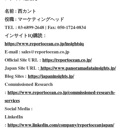
名前 : 西カント
役職 : マーケティングヘッド
TEL : 03-6899-2648 | Fax: 050-1724-0834
インサイトIQ購読：
https://www.reportocean.co.jp/insightsiq
E-mail : sales@reportocean.co.jp
Official Site URL :
https://reportocean.co.jp/
Japan Site URL :
https://www.panoramadatainsights.jp/
Blog Sites :
https://japaninsights.jp/
Commissioned Research
:
https://www.reportocean.co.jp/commissioned-research-
services
Social Media :
LinkedIn
:
https://www.linkedin.com/company/reportoceanjapan/