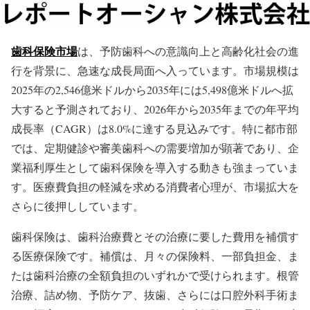
歯科保険市場
は、予防歯科への意識向上と高齢化社会の進
行を背景に、急速な成長局面へ入っています。市場規模は
2025年の2,546億米ドルから2035年には5,498億米ドルへ拡
大すると予測されており、2026年から2035年までの年平均
成長率（CAGR）は8.0%に達する見込みです。特に都市部
では、定期健診や審美歯科への需要増加が顕著であり、企
業福利厚生として歯科保険を導入する動きも強まっていま
す。医療費負担の軽減を求める消費者心理が、市場拡大を
さらに後押ししています。
歯科保険は、歯科治療費とその治療に要した費用を補償す
る医療保険です。補償は、月々の保険料、一部負担金、ま
たは歯科治療の全額負担のいずれかで受けられます。根管
治療、詰め物、予防ケア、抜歯、さらには口腔外科手術ま