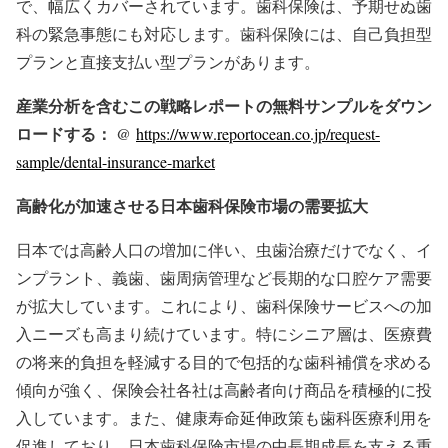
で、幅広くカバーされています。歯科保険は、予期せぬ歯
科の緊急事態にも対応します。歯科保険には、自己負担型
プランと直接支払い型プランがあります。
産業分析を含むこの戦略レポートの無料サンプルをダウン
ロードする： @
https://www.reportocean.co.jp/request-
sample/dental-insurance-market
高齢化が加速させる日本歯科保険市場の需要拡大
日本では高齢人口の増加に伴い、虫歯治療だけでなく、イ
ンプラント、義歯、歯周病管理など長期的な口腔ケア需要
が拡大しています。これにより、歯科保険サービスへの加
入ニーズも高まり続けています。特にシニア層は、医療費
の将来的負担を軽減する目的で包括的な歯科補償を求める
傾向が強く、保険会社各社は高齢者向け商品を積極的に投
入しています。また、健康寿命延伸政策も歯科医療利用を
促進しており、日本歯科保険市場の中長期成長を支える重