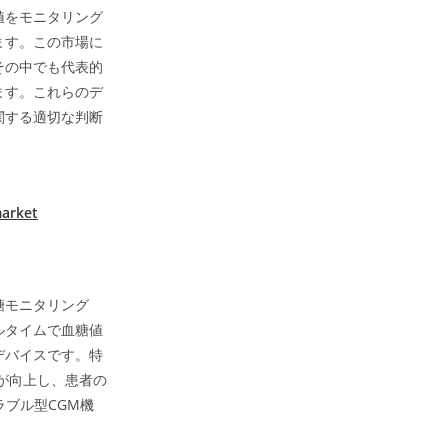
値をモニタリング
ます。この市場に
その中でも代表的
ます。これらのデ
関する適切な判断
market
糖モニタリング
リアルタイムで血糖値
デバイスです。特
が向上し、患者の
ブル型CGM機