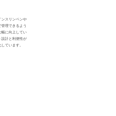
インスリンペンや
で管理できるよう
大幅に向上してい
ト設計と利便性が
化しています。