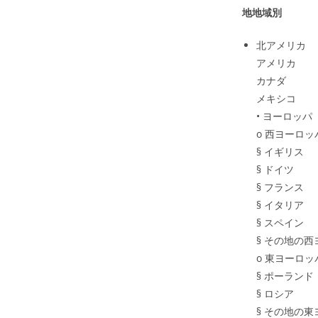
地地域別
北アメリカ
アメリカ
カナダ
メキシコ
• ヨーロッパ
o 西ヨーロッ
§ イギリス
§ ドイツ
§ フランス
§ イタリア
§ スペイン
§ その地の
o 東ヨーロッ
§ ポーランド
§ ロシア
§ その地の