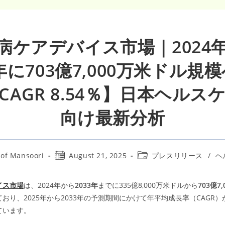
病ケアデバイス市場｜2024
3年に703億7,000万米ドル規
CAGR 8.54％】日本ヘルス
向け最新分析
Post
Post
of Mansoori
August 21, 2025
プレスリリース
/
ヘ
published:
category:
イス市場
は、2024年から
2033
年
までに335億8,000万米ドルから
703
億7,
おり、2025年から2033年の予測期間にかけて年平均成長率（CAGR）が 
ています。