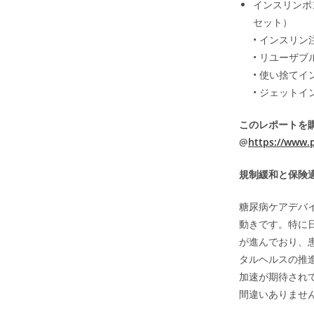
インスリンポ
セット）
• インスリン
• リユーザ
• 使い捨て
• ジェット
このレポートを
@
https://www.
規制緩和と保険
糖尿病ケアデバ
動きです。特に
が進んでおり、
タルヘルスの推
加速が期待され
間違いありませ