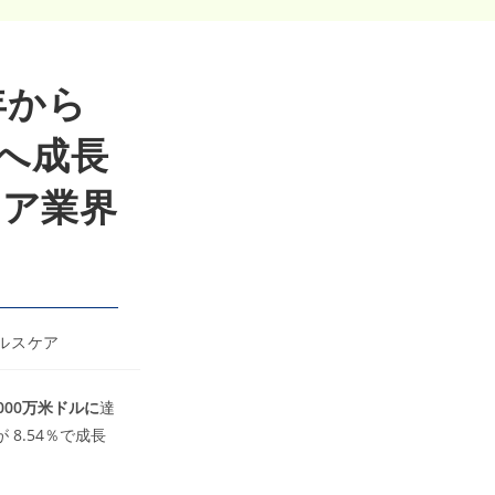
年から
模へ成長
ケア業界
ルスケア
000
万米ドルに
達
8.54％で成長