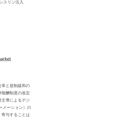
ンスリン注入
market
改革と規制緩和の
療報酬制度の改定
府主導によるデジ
ーメーション）の
く寄与することは