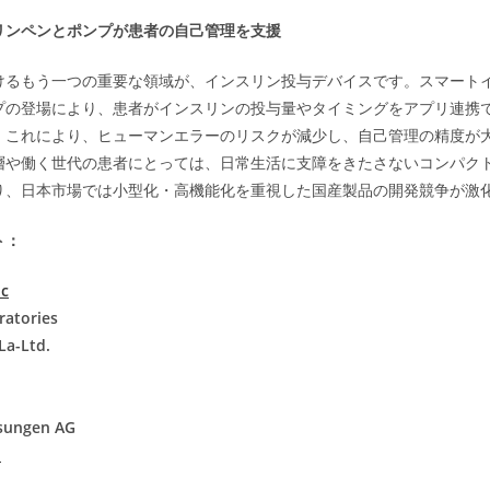
リンペンとポンプが患者の自己管理を支援
けるもう一つの重要な領域が、インスリン投与デバイスです。スマート
プの登場により、患者がインスリンの投与量やタイミングをアプリ連携
。これにより、ヒューマンエラーのリスクが減少し、自己管理の精度が
層や働く世代の患者にとっては、日常生活に支障をきたさないコンパク
り、日本市場では小型化・高機能化を重視した国産製品の開発競争が激
ト：
lc
ratories
La-Ltd.
.
sungen AG
.