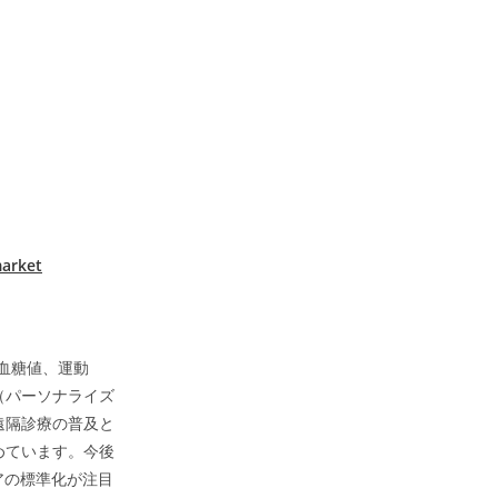
market
。血糖値、運動
（パーソナライズ
遠隔診療の普及と
めています。今後
アの標準化が注目