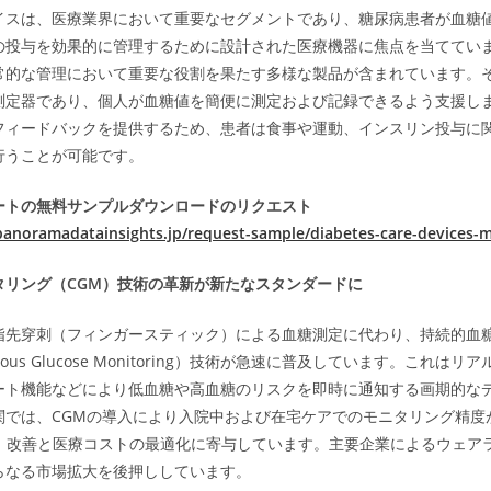
イスは、医療業界において重要なセグメントであり、糖尿病患者が血糖
の投与を効果的に管理するために設計された医療機器に焦点を当ててい
常的な管理において重要な役割を果たす多様な製品が含まれています。
測定器であり、個人が血糖値を簡便に測定および記録できるよう支援し
フィードバックを提供するため、患者は食事や運動、インスリン投与に
行うことが可能です。
ートの無料サンプルダウンロードのリクエスト
panoramadatainsights.jp/request-sample/diabetes-care-devices-
リング（CGM
）技術の革新が新たなスタンダードに
指先穿刺（フィンガースティック）による血糖測定に代わり、持続的血
inuous Glucose Monitoring）技術が急速に普及しています。これは
ート機能などにより低血糖や高血糖のリスクを即時に通知する画期的な
関では、CGMの導入により入院中および在宅ケアでのモニタリング精度
質）改善と医療コストの最適化に寄与しています。主要企業によるウェアラ
らなる市場拡大を後押ししています。