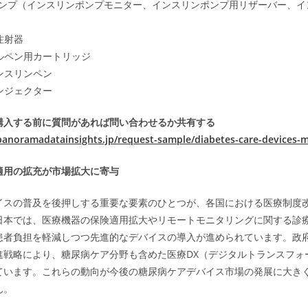
ンプ（インスリンポンプモニター、インスリンポンプ用リザーバー、イ
注射器
ブルペン用カートリッジ
インスリンペン
インジェクター
購入する前に質問があれば問い合わせるか共有する
panoramadatainsights.jp/request-sample/diabetes-care-devices-
適用の拡充が市場拡大に寄与
イスの普及を後押しする重要な要素のひとつが、各国における医療制度
日本では、医療機器の保険適用拡大やリモートモニタリングに関する診
患者負担を軽減しつつ先進的なデバイスの導入が進められています。政
進戦略により、糖尿病ケア分野も含めた医療DX（デジタルトランスフォ
ています。これらの動向が今後の糖尿病ケアデバイス市場の発展に大き
ん。