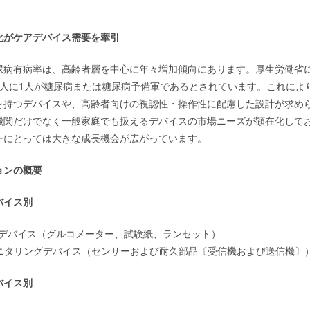
化がケアデバイス需要を牽引
尿病有病率は、高齢者層を中心に年々増加傾向にあります。厚生労働省に
4人に1人が糖尿病または糖尿病予備軍であるとされています。これによ
を持つデバイスや、高齢者向けの視認性・操作性に配慮した設計が求め
機関だけでなく一般家庭でも扱えるデバイスの市場ニーズが顕在化して
ーにとっては大きな成長機会が広がっています。
ョンの概要
バイス別
デバイス（グルコメーター、試験紙、ランセット）
モニタリングデバイス（センサーおよび耐久部品〔受信機および送信機〕
バイス別