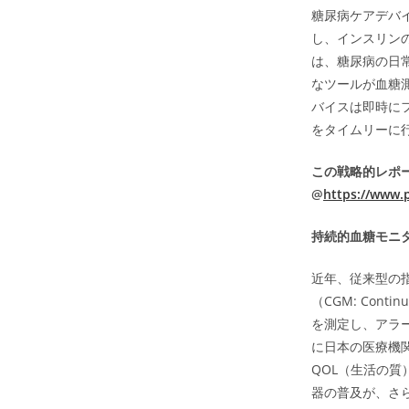
糖尿病ケアデバ
し、インスリン
は、糖尿病の日
なツールが血糖
バイスは即時に
をタイムリーに
この戦略的レポ
@
https://www.
持続的血糖モニタ
近年、従来型の
（CGM: Cont
を測定し、アラ
に日本の医療機
QOL（生活の
器の普及が、さ