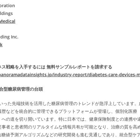
oration
ldings
Medical
ding Inc.
sk
ネス戦略を入手するには
無料サンプルレポートを請求する
panoramadatainsights.jp/industry-report/diabetes-care-devices-
合型糖尿病管理の台頭
Tといった先端技術を活用した糖尿病管理のトレンドが急浮上しています
履歴などを統合的に管理できるプラットフォームが登場し、個別化医療
）への道を切り開いています。特に日本では、健康保険制度との連携や
従事者と患者間のリアルタイムな情報共有が可能となり、治療の質を高
た血糖値予測アルゴリズムなどの研究開発も進む見通しであり、統合型ケ